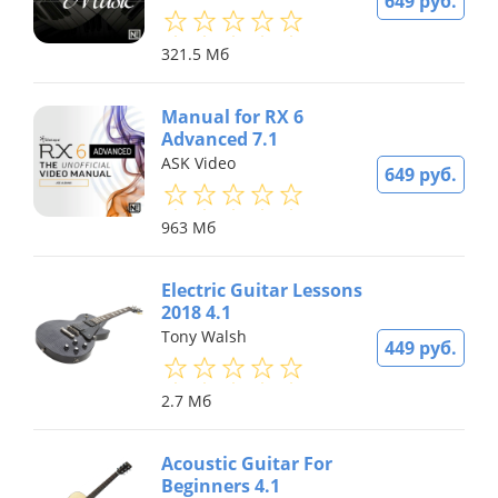
649 руб.
321.5 Мб
Manual for RX 6
Advanced 7.1
ASK Video
649 руб.
963 Мб
Electric Guitar Lessons
2018 4.1
Tony Walsh
449 руб.
2.7 Мб
Acoustic Guitar For
Beginners 4.1