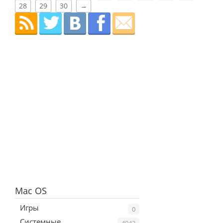
28
29
30
→
Mac OS
Игры
0
Системные
4942