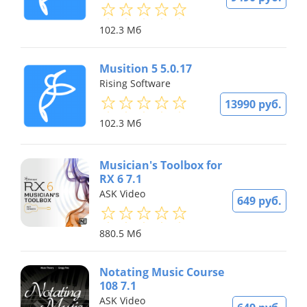
102.3 Мб
Musition 5 5.0.17
Rising Software
13990 руб.
102.3 Мб
Musician's Toolbox for
RX 6 7.1
ASK Video
649 руб.
880.5 Мб
Notating Music Course
108 7.1
ASK Video