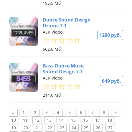
196.5 Мб
Dance Sound Design
Drums 7.1
ASK Video
1290 руб.
662.6 Мб
Bass Dance Music
Sound Design 7.1
ASK Video
649 руб.
214.6 Мб
←
1
2
3
4
5
6
7
8
9
10
11
12
13
14
15
16
17
18
19
20
21
22
23
24
25
26
27