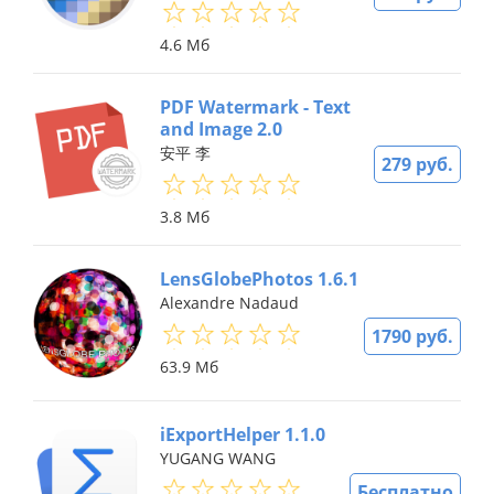
4.6 Мб
PDF Watermark - Text
and Image 2.0
安平 李
279 руб.
3.8 Мб
LensGlobePhotos 1.6.1
Alexandre Nadaud
1790 руб.
63.9 Мб
iExportHelper 1.1.0
YUGANG WANG
Бесплатно