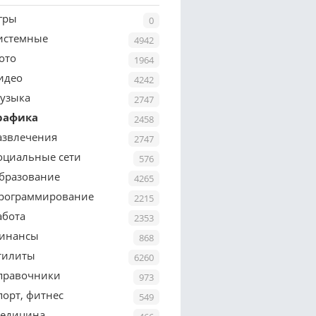
гры
0
истемные
4942
ото
1964
идео
4242
узыка
2747
рафика
2458
азвлечения
2747
оциальные сети
576
бразование
4265
рограммирование
2215
абота
2353
инансы
868
тилиты
6260
правочники
973
порт, фитнес
549
едицина