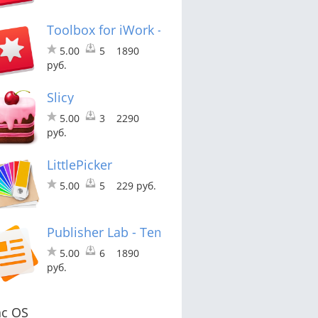
Toolbox for iWork - Templates
5.00
5
1890
руб.
Slicy
5.00
3
2290
руб.
LittlePicker
5.00
5
229 руб.
Publisher Lab - Templates
5.00
6
1890
руб.
c OS