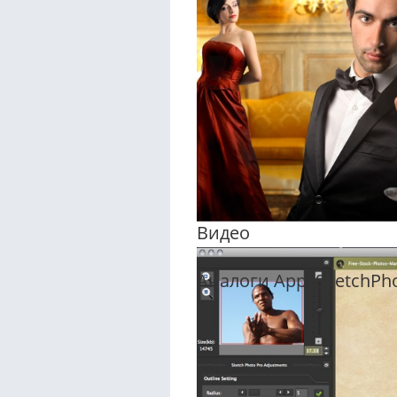
Видео
Аналоги App iSketchPho