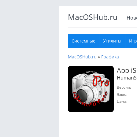
MacOSHub.ru
Нов
Системные
Утилиты
Иг
MacOSHub.ru
»
Графика
App i
HumanS
Версия:
Язык:
Цена: