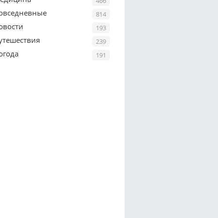
466
овседневные
814
овости
193
утешествия
239
огода
191