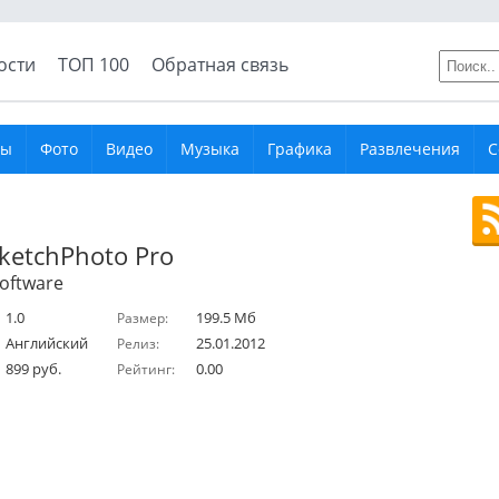
ости
ТОП 100
Обратная связь
ры
Фото
Видео
Музыка
Графика
Развлечения
С
SketchPhoto Pro
oftware
1.0
199.5 Мб
Размер:
Английский
25.01.2012
Релиз:
899 руб.
0.00
Рейтинг: