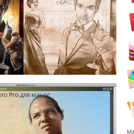
to Pro для мак ос
Ma