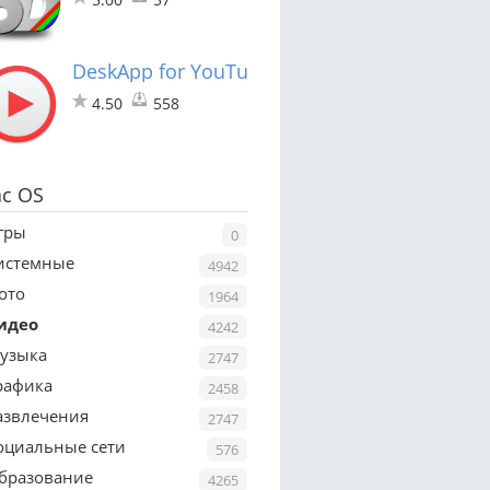
DeskApp for YouTube
4.50
558
c OS
гры
0
истемные
4942
ото
1964
идео
4242
узыка
2747
рафика
2458
азвлечения
2747
оциальные сети
576
бразование
4265