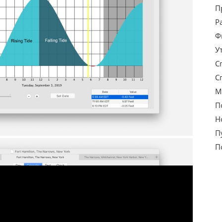
П
Р
Ф
У
С
С
М
П
Н
П
П