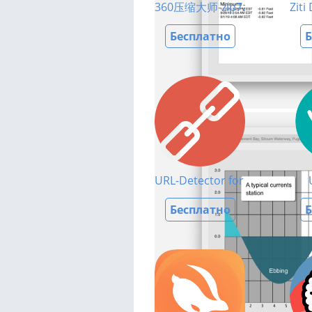
360压缩大师-zip7zrar极速压
Ziti
Бесплатно
Б
URL-Detector for Safari
Бесплатно
Б