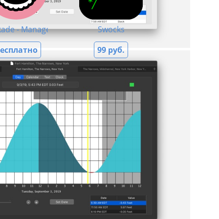
kade - Manage anything!
Swocks
есплатно
99 руб.