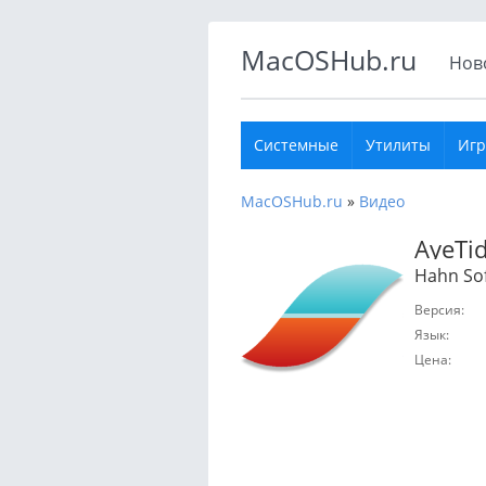
MacOSHub.ru
Нов
Системные
Утилиты
Иг
MacOSHub.ru
»
Видео
AyeTi
Hahn So
Версия:
Язык:
Цена: