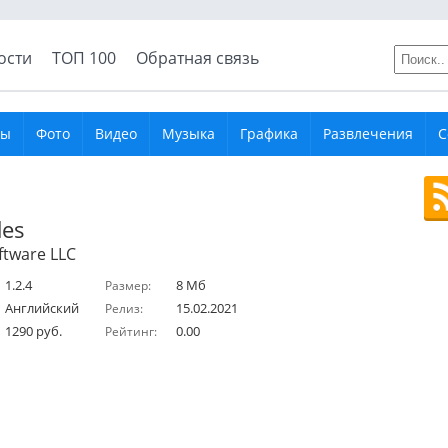
ости
ТОП 100
Обратная связь
ры
Фото
Видео
Музыка
Графика
Развлечения
С
des
ftware LLC
1.2.4
8 Мб
Размер:
Английский
15.02.2021
Релиз:
1290 руб.
0.00
Рейтинг: