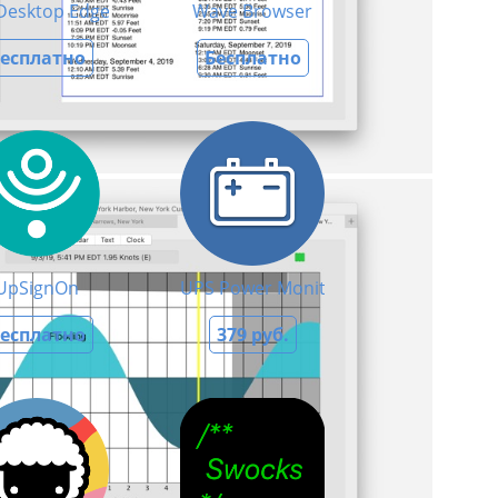
缩解压工具
 Desktop Edge
Wave Browser
есплатно
Бесплатно
UpSignOn
UPS Power Monitor
есплатно
379 руб.