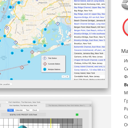
Ma
И
С
Ф
В
М
Г
Р
С
О