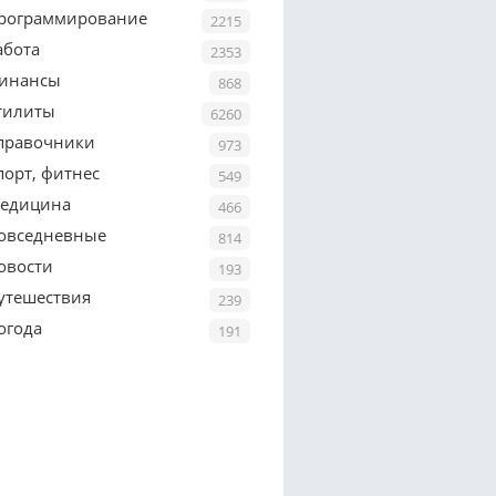
рограммирование
2215
абота
2353
инансы
868
тилиты
6260
правочники
973
порт, фитнес
549
едицина
466
овседневные
814
овости
193
утешествия
239
огода
191