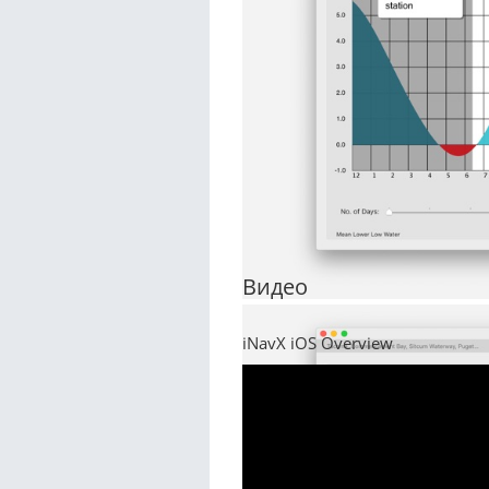
Видео
iNavX iOS Overview