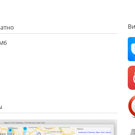
Ви
латно
Мб
ы