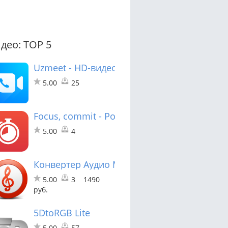
део: TOP 5
Uzmeet - HD-видео встреча
5.00
25
Focus, commit - Pomodoro Timer
5.00
4
Конвертер Аудио Movavi
5.00
3
1490
руб.
5DtoRGB Lite
5.00
57