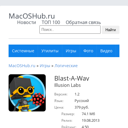
MacOSHub.ru
Новости
ТОП 100
Обратная связь
Найти
Системные
Утилиты
Игры
Фото
Видео
Муз
MacOSHub.ru
»
Игры
»
Логические
Blast-A-Way
Illusion Labs
1.2
Версия:
Русский
Язык:
379 руб.
Цена:
74.1 Мб
Размер:
19.08.2013
Релиз:
4.50
Рейтинг: