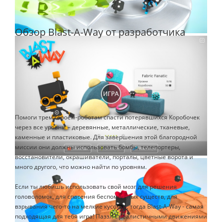
Обзор Blast-A-Way от разработчика
Помоги трем героем-роботам спасти потерявшихся Коробочек
через все уровни – деревянные, металлические, тканевые,
каменные и пластиковые. Для завершения этой благородной
миссии они должны использовать бомбы, телепортеры,
восстановители, окрашиватели, порталы, цветные ворота и
много другого, что можно найти по уровням.
Если ты любишь использовать свой мозг для решения
головоломок, для спасения беспомощных существ, для
взрывания чего-то на мелкие кусочки, тогда Blast-A-Way - самая
подходящая для тебя игра! Паззл с реалистичными движениями