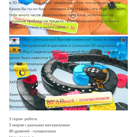
в 3D не идет ни в какое сравнение с тем, что ты видел ранее.
Каким бы ты ни был – молодым или старым – эта игра принесет
тебе много часов удовольствия и веселья, испытаний на
решение проблем на пределе твоих возможностей, и также
большие успехи и много смеха.
Blast-A-Way – уникальный Приключенческий Паззл в спокойном
темпе, построенный в красивом и стильном 3D окружении.
Blast-A-Way Создана шведской студией Illusion Labs, которая
ранее была известна благодаря играм Touchgrind, Touchgrind
BMX, оригинальными играми Labyrinth и другими, такими как
Sway и Foosball.
ХАРАКТЕРИСТИКИ
Замечательное окружение в 3D
Реалистичные движения в 3D
Великолепная музыка и звуковые эффекты
3 героя- робота
5 миров с разными материалами
80 уровней - головоломок