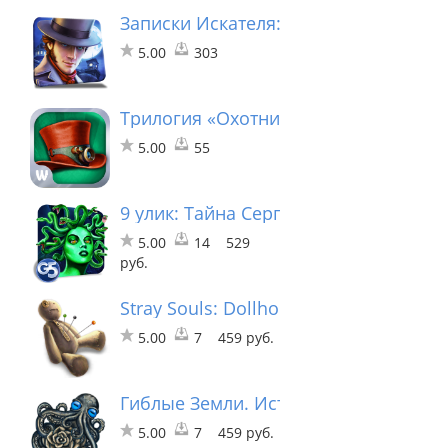
Записки Искателя: Тайны Дарквуда
5.00
303
Трилогия «Охотники за Снарком»
5.00
55
9 улик: Тайна Серпент-Крика (Полная
5.00
14
529
руб.
Stray Souls: Dollhouse Story Collector'
5.00
7
459 руб.
Гиблые Земли. Истоки. (Full)
5.00
7
459 руб.