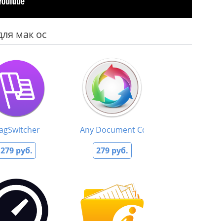
для мак ос
lagSwitcher
Any Document Converter
279 руб.
279 руб.