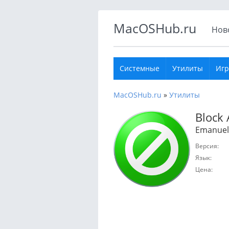
MacOSHub.ru
Нов
Системные
Утилиты
Иг
MacOSHub.ru
»
Утилиты
Block 
Emanuele
Версия:
Язык:
Цена: