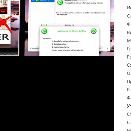
И
С
Ф
В
М
Г
Р
С
О
П
Р
Ф
У
С
С
М