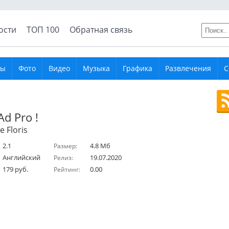
ости
ТОП 100
Обратная связь
ры
Фото
Видео
Музыка
Графика
Развлечения
С
Ad Pro !
 Floris
2.1
4.8 Мб
Размер:
Английский
19.07.2020
Релиз:
179 руб.
0.00
Рейтинг: