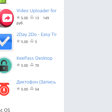
Video Uploader for YouTube
5.00
13
149
руб.
2Day 2Do - Easy Timetable Planner
5.00
5
KeePass Desktop
5.00
70
Диктофон (Запись голоса)
5.00
54
c OS