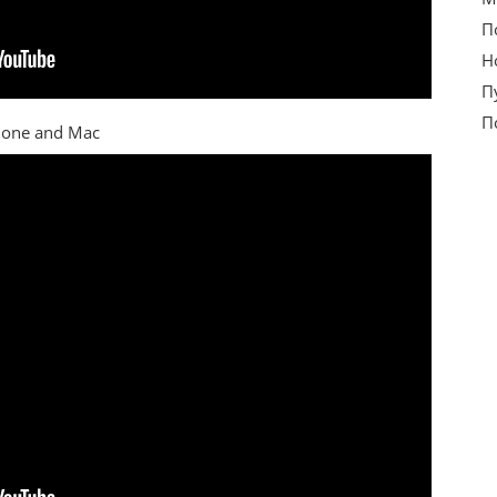
П
Н
П
П
Phone and Mac