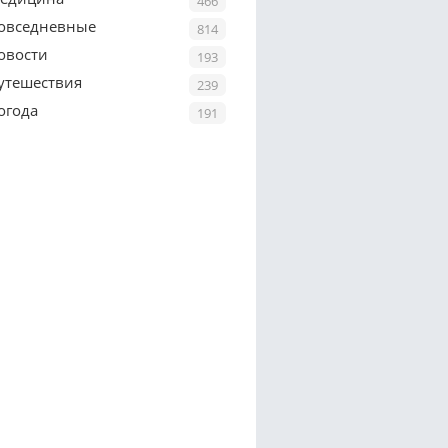
466
овседневные
814
овости
193
утешествия
239
огода
191