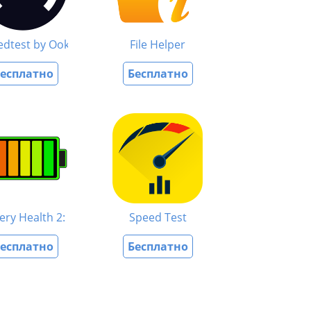
ol
edtest by Ookla
File Helper
есплатно
Бесплатно
ery Health 2: Stats & Info
Speed Test
есплатно
Бесплатно