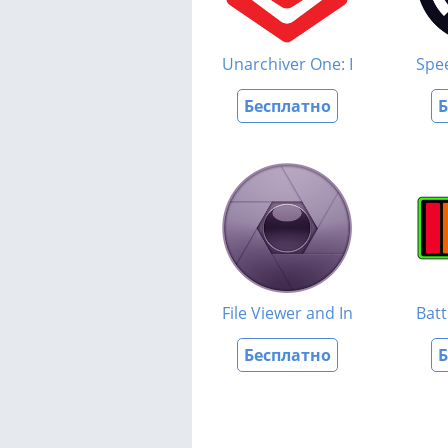
Unarchiver One: RAR & Zip To
Spe
Бесплатно
Б
File Viewer and Investigator
Batt
Бесплатно
Б