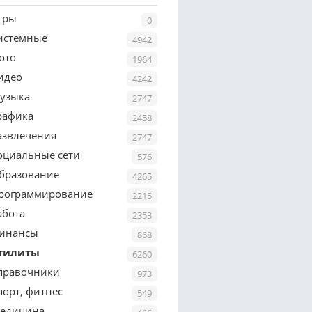
гры
0
истемные
4942
ото
1964
идео
4242
узыка
2747
рафика
2458
азвлечения
2747
оциальные сети
576
бразование
4265
рограммирование
2215
абота
2353
инансы
868
тилиты
6260
правочники
973
порт, фитнес
549
едицина