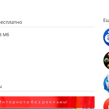
Ещ
 бесплатно
8 Мб
ы