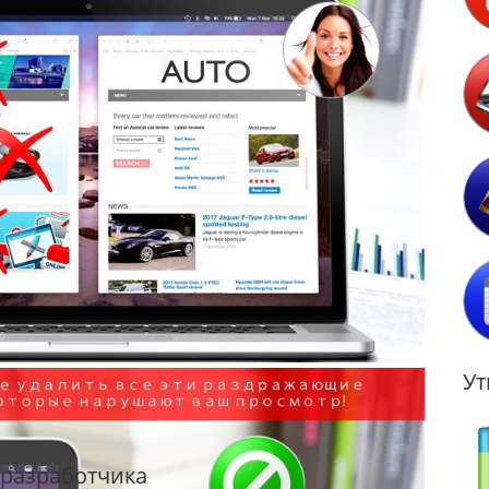
Ут
т разработчика