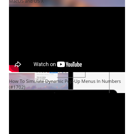
MacOS and OS X
How To Simulate Dynamic Pop-Up Menus In Numbers
(#1702)