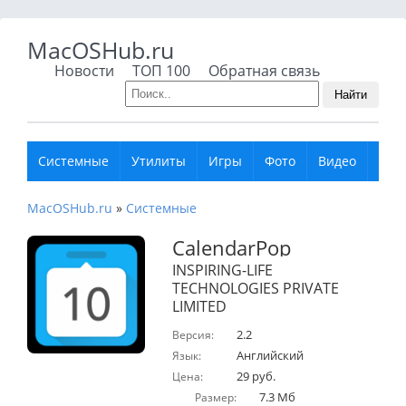
MacOSHub.ru
Новости
ТОП 100
Обратная связь
Найти
Системные
Утилиты
Игры
Фото
Видео
Муз
MacOSHub.ru
»
Системные
CalendarPop
INSPIRING-LIFE
TECHNOLOGIES PRIVATE
LIMITED
2.2
Версия:
Английский
Язык:
29 руб.
Цена:
7.3 Мб
Размер: