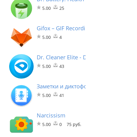
5.00
25
Gifox – GIF Recording & Shari…
5.00
4
Dr. Cleaner Elite - Disk, Memory, Syst
5.00
43
Заметки и диктофон - запись разгов
5.00
41
Narcissism
5.00
0
75 руб.