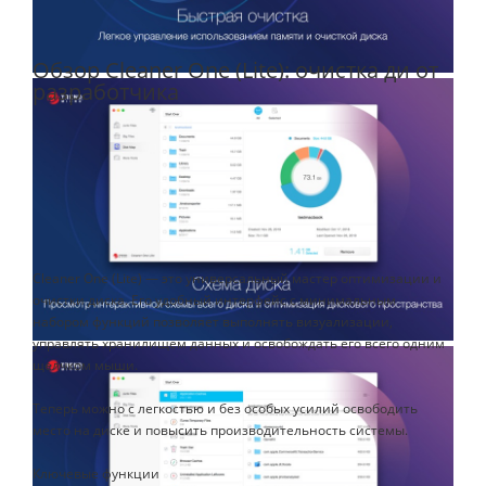
Обзор Cleaner One (Lite): очистка ди от
разработчика
Cleaner One (Lite) — это универсальный мастер оптимизации и
очистки диска. Его удобный интерфейс с минимальным
набором функций позволяет выполнять визуализации,
управлять хранилищем данных и освобождать его всего одним
щелчком мыши.
Теперь можно с легкостью и без особых усилий освободить
место на диске и повысить производительность системы.
Ключевые функции