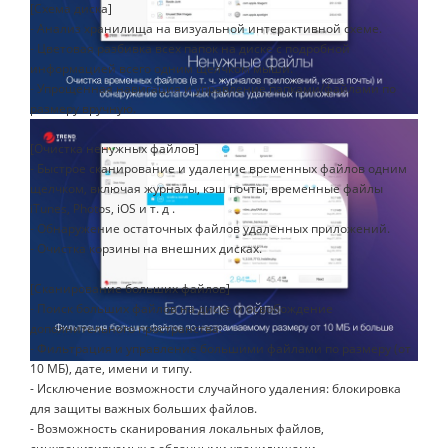
[Схема диска]
- Анализ хранилища на визуальной интерактивной схеме.
- Цветовая разбивка всех папок на диске с подробной
информацией всего одним щелчком мыши.
- Упрощенная навигация и управление папками/файлами по
размеру вручную.
[Очистка ненужных файлов]
- Быстрое сканирование и удаление временных файлов одним
щелчком, включая журналы, кэш почты, временные файлы
iTunes, Photos, iOS и т. д .
- Обнаружение остаточных файлов удаленных приложений.
- Очистка корзины на внешних дисках.
[Сканирование больших файлов]
- Поиск больших файлов на диске и освобождение
дополнительного пространства.
- Фильтрация и управление большими файлами по размеру (от
10 МБ), дате, имени и типу.
- Исключение возможности случайного удаления: блокировка
для защиты важных больших файлов.
- Возможность сканирования локальных файлов,