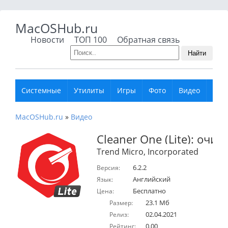
MacOSHub.ru
Новости
ТОП 100
Обратная связь
Найти
Системные
Утилиты
Игры
Фото
Видео
Муз
MacOSHub.ru
»
Видео
Cleaner One (Lite): очис
Trend Micro, Incorporated
6.2.2
Версия:
Английский
Язык:
Бесплатно
Цена:
23.1 Мб
Размер:
02.04.2021
Релиз:
0.00
Рейтинг: