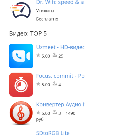
Dr. Wifi: speed & signal test
Утилиты
Бесплатно
Видео: TOP 5
Uzmeet - HD-видео встреча
5.00
25
Focus, commit - Pomodoro Timer
5.00
4
Конвертер Аудио Movavi
5.00
3
1490
руб.
5DtoRGB Lite