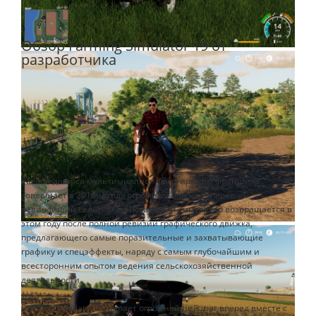
Обзор Farming Simulator 19 от
разработчика
Разошедшаяся мультимиллионным тиражом франшиза
совершает в 2018-м году огромный прыжок вперед –
величайший сельскохозяйственный симулятор возвращается в
этом году после полной ревизии графического движка,
предлагающего самые поразительные и захватывающие
графику и спецэффекты, наряду с самым глубочайшим и
всесторонним опытом ведения сельскохозяйственной
деятельности.
Farming Simulator 19 делает огромнейший шаг вперед вместе с