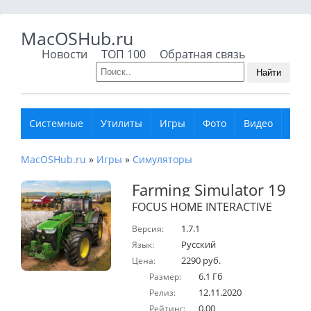
MacOSHub.ru
Новости
ТОП 100
Обратная связь
Найти
Системные
Утилиты
Игры
Фото
Видео
Муз
MacOSHub.ru
»
Игры
»
Симуляторы
Farming Simulator 19
FOCUS HOME INTERACTIVE
1.7.1
Версия:
Русский
Язык:
2290 руб.
Цена:
6.1 Гб
Размер:
12.11.2020
Релиз:
0.00
Рейтинг: