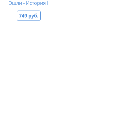
Эшли - История Выжившей
749 руб.