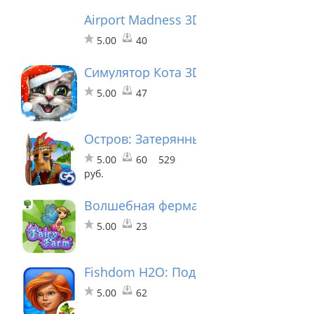
Airport Madness 3D - Volume 2
5.00
40
Симулятор Кота 3D - Мои Домашние
5.00
47
Остров: Затерянные в океане 2® (По
5.00
60
529
руб.
Волшебная ферма
5.00
23
Fishdom H2O: Подводная Одиссея
5.00
62