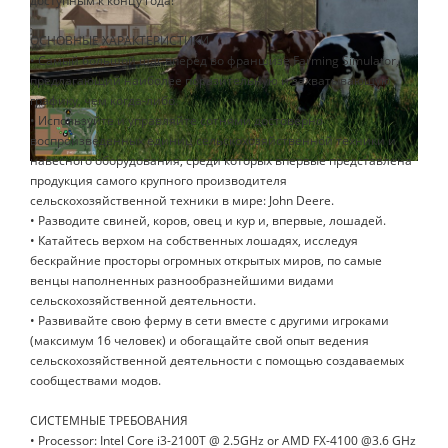
доступным к концу года!
ОСНОВНЫЕ ХАРАКТЕРИСТИКИ
• Самый большой шаг вперед во франшизе Farming Simulator,
предлагающий наиболее поразительную и захватывающую
графику, чем когда-либо.
• Используйте и управляйте сотнями достоверно
воспроизведенных единиц сельскохозяйственной техники и
навесного оборудования, среди которых впервые представлена
продукция самого крупного производителя
сельскохозяйственной техники в мире: John Deere.
• Разводите свиней, коров, овец и кур и, впервые, лошадей.
• Катайтесь верхом на собственных лошадях, исследуя
бескрайние просторы огромных открытых миров, по самые
венцы наполненных разнообразнейшими видами
сельскохозяйственной деятельности.
• Развивайте свою ферму в сети вместе с другими игроками
(максимум 16 человек) и обогащайте свой опыт ведения
сельскохозяйственной деятельности с помощью создаваемых
сообществами модов.
СИСТЕМНЫЕ ТРЕБОВАНИЯ
• Processor: Intel Core i3-2100T @ 2.5GHz or AMD FX-4100 @3.6 GHz