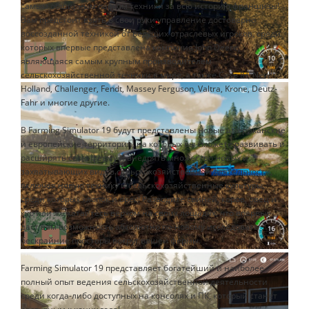
самым обширным парком техники за всю историю франшизы!
Вам предстоит взять в свои руки управление достоверно
воссозданной техникой от ведущих отраслевых игроков, среди
которых впервые представлена компания John Deere,
являющаяся самым крупным производителем
сельскохозяйственной техники в мире, а также Case IH, New
Holland, Challenger, Fendt, Massey Ferguson, Valtra, Krone, Deutz-
Fahr и многие другие.
В Farming Simulator 19 будут представлены новые американские
и европейские территории, на которых вы сможете развивать и
расширять свою ферму и внедрять множество новых и
захватывающих видов сельскохозяйственной деятельности,
включая новую технику и сельскохозяйственные культуры,
среди которых хлопок и овес! Разводите свиней, коров, овец и
кур или же катайтесь верхом на своих лошадях, что впервые
даст вам возможность абсолютно по-новому исследовать
бескрайние просторы вокруг вашей фермы.
Farming Simulator 19 представляет богатейший и наиболее
полный опыт ведения сельскохозяйственной деятельности
среди когда-либо доступных на консолях и ПК, который станет