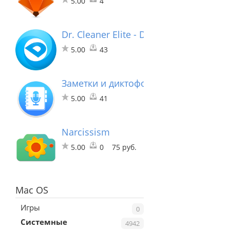
5.00
4
Dr. Cleaner Elite - Disk, Memory, Syst
5.00
43
Заметки и диктофон - запись разгов
5.00
41
Narcissism
5.00
0
75 руб.
Mac OS
Игры
0
Системные
4942