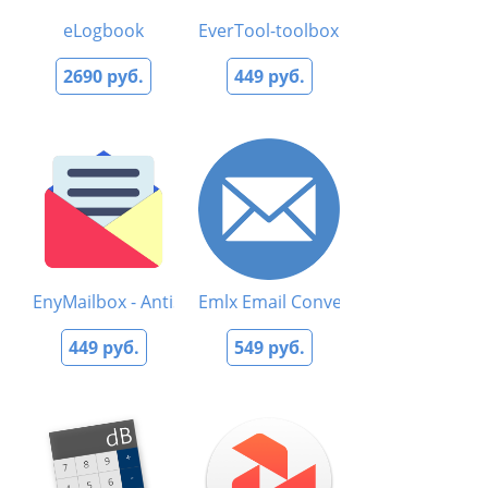
eLogbook
EverTool-toolbox for Evernote
2690 руб.
449 руб.
EnyMailbox - AntiSpam App
Emlx Email Converter
449 руб.
549 руб.