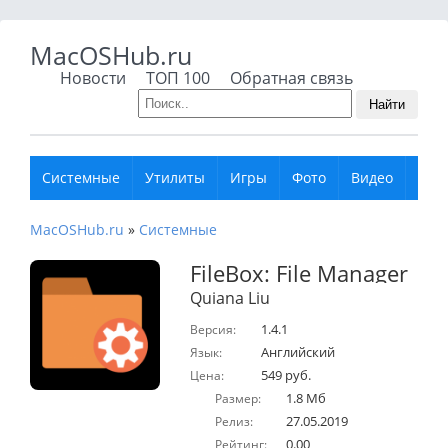
MacOSHub.ru
Новости
ТОП 100
Обратная связь
Найти
Системные
Утилиты
Игры
Фото
Видео
Муз
MacOSHub.ru
»
Системные
FileBox: File Manager
Quiana Liu
1.4.1
Версия:
Английский
Язык:
549 руб.
Цена:
1.8 Мб
Размер:
27.05.2019
Релиз:
0.00
Рейтинг: