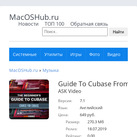
MacOSHub.ru
Новости
ТОП 100
Обратная связь
Найти
Системные
Утилиты
Игры
Фото
Видео
Муз
MacOSHub.ru
»
Музыка
Guide To Cubase From A
ASK Video
7.1
Версия:
Английский
Язык:
649 руб.
Цена:
270.3 Мб
Размер:
18.07.2019
Релиз:
0.00
Рейтинг: