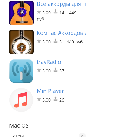
Все аккорды для гитары
5.00
14
449
руб.
Компас Аккордов для Банджо
5.00
3
449 руб.
trayRadio
5.00
37
MiniPlayer
5.00
26
Mac OS
Игры
0