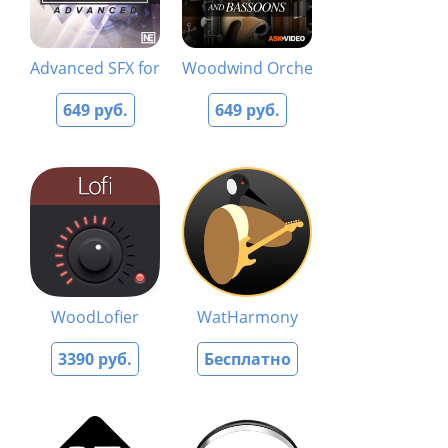
Advanced SFX for Sound Design
Woodwind Orchestration Course
649 руб.
649 руб.
WoodLofier
WatHarmony
3390 руб.
Бесплатно