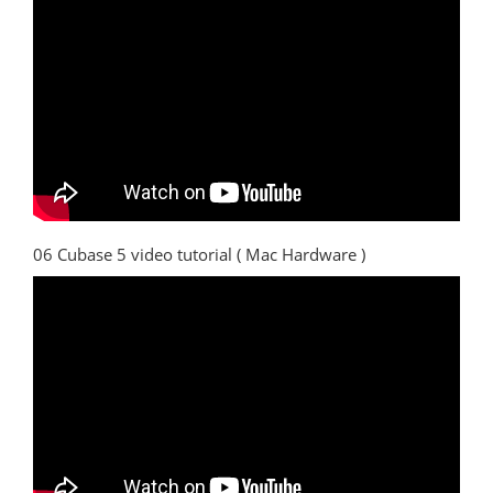
06 Cubase 5 video tutorial ( Mac Hardware )