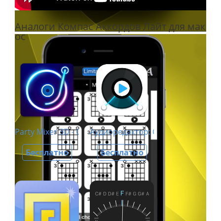
Аналоги Компас Аккордов Лайт для мак
ос
Party Mixer 3D - Студия диджея
Аудиоредактор: Обработка звука
Бесплатно
Бесплатно