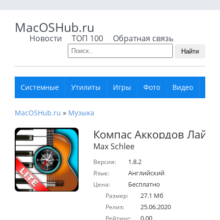
MacOSHub.ru
Новости
ТОП 100
Обратная связь
Найти
Системные
Утилиты
Игры
Фото
Видео
Муз
MacOSHub.ru
»
Музыка
Компас Аккордов Лайт
Max Schlee
1.8.2
Версия:
Английский
Язык:
Бесплатно
Цена:
27.1 Мб
Размер:
25.06.2020
Релиз:
0.00
Рейтинг: