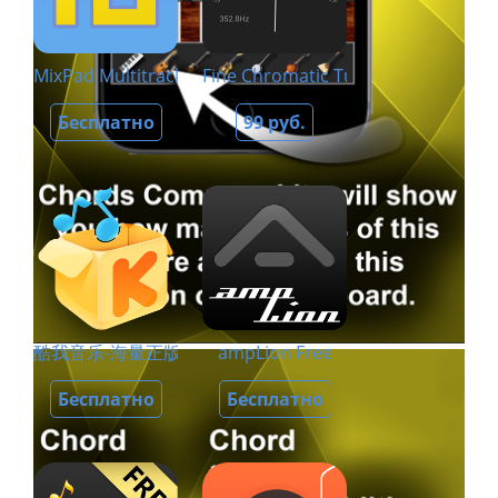
MixPad Multitrack Recorder
Fine Chromatic Tuner
Бесплатно
99 руб.
酷我音乐-海量正版无损音乐畅听
ampLion Free
Бесплатно
Бесплатно