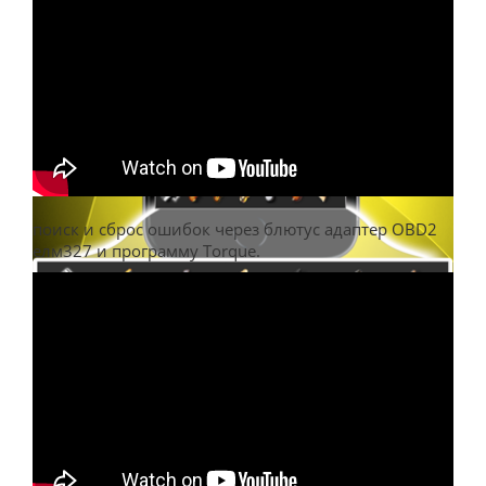
поиск и сброс ошибок через блютус адаптер OBD2
елм327 и программу Torque.