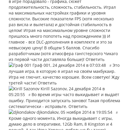
в игре порадовало - графика, сюжет
продолжительность, сложность, стабильность. Играл
на максимальных настройках графики и уровня
сложности. Высокие показатели FPS (хотя несколько
раз висла и вылетала) и достойная стабильность в
целом! Играя на максимальном уровне сложности
пришлось много попотеть над прохождением ))) И
главное - все DLC-дополнения в комплекте и это за
невысокую цену! В общем 5 баллов. Спасибо
разработчикам (хотя атмосфера гангстерского Чикаго
из первой части доставляла больше)!
Ответить
Граф 001
,
24 декабря 2014 в 07:03:48
Это
#
лучшая игра, в которую я играл на своём макбукаир.
Игра не глючит, качество хорошее. Всем советую! Жду
третей части!
Ответить
Kirill Sazonov
,
24 декабря 2014 в
05:20:55
Во время игры часто выкидывает и выдаёт
#
ошибку. Приходится запускать заново! Такая проблема
систематически - исправьте.
Ответить
djkondakov
,
05 ноября 2014 в 19:05:54
#
Кроме одного момента, Иногда выкидывает с игры,
думаю дело в оперативке, 12Gb Ram, 8 Kingston и 4
родной. А так Игра Хороша, побольше бы таких)