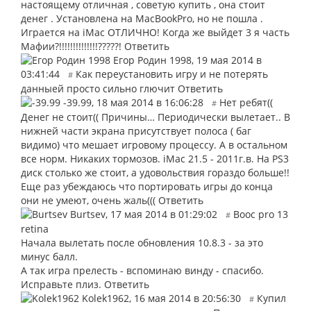
настоящему отличная , советую купить , она стоит
денег . Установлена на MacBookPro, но не пошла .
Играется на iMac ОТЛИЧНО! Когда же выйдет 3 я часть
Мафии?!!!!!!!!!!!!!!?????!
Ответить
Егор Родин 1998
,
19 мая 2014 в
03:41:44
Как переустановить игру и не потерять
#
данныей просто сильно глючит
Ответить
-39.99
,
18 мая 2014 в 16:06:28
Нет ребят((
#
Денег не стоит(( Причины… Периодически вылетает.. В
нижней части экрана присутствует полоса ( баг
видимо) что мешает игровому процессу. А в остальном
все норм. Никаких тормозов. iMac 21.5 - 2011г.в. На PS3
диск столько же стоит, а удовольствия гораздо больше!!
Еще раз убеждаюсь что портировать игры до конца
они не умеют, очень жаль(((
Ответить
Burtsev
,
17 мая 2014 в 01:29:02
Booc pro 13
#
retina
Начала вылетать после обновления 10.8.3 - за это
минус балл.
А так игра прелесть - вспоминаю винду - спасибо.
Исправьте плиз.
Ответить
Kolek1962
,
16 мая 2014 в 20:56:30
Купил
#