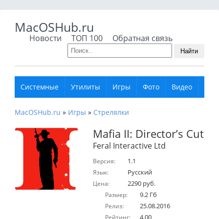
MacOSHub.ru
Новости
ТОП 100
Обратная связь
Найти
Системные
Утилиты
Игры
Фото
Видео
Муз
MacOSHub.ru
»
Игры
»
Стрелялки
Mafia II: Director’s Cut
Feral Interactive Ltd
1.1
Версия:
Русский
Язык:
2290 руб.
Цена:
9.2 Гб
Размер:
25.08.2016
Релиз:
4.00
Рейтинг: