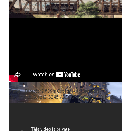
Mafia II Director&#39;s Cut for Mac Gameplay
Mafia II Director&#39;s Cut for Mac Gameplay
Hackintosh Core i3-3245 Asus GT-640 OS X 10.11.6