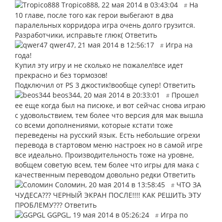
Tropico888
,
22 мая 2014 в 03:43:04
На
#
10 главе, после того как герои выбегают в два
паралельных корридора игра очень долго грузится.
Разработчики, исправьте глюк(
Ответить
qwer47
,
21 мая 2014 в 12:56:17
Игра на
#
года!
Купил эту игру и не сколько не пожалел!все идет
прекрасно и без тормозов!
Подключил от PS 3 джостик!вообще супер!
Ответить
beos344
,
20 мая 2014 в 20:33:01
Прошел
#
ее еще когда был на писюке, и вот сейчас снова играю
с удовольствием, тем более что версия для мак вышла
со всеми дополнениями, которые кстати тоже
переведены на русский язык. Есть небольшие огрехи
перевода в стартовом меню настроек но в самой игре
все идеально. Производительность тоже на уровне,
вобщем советую всем, тем более что игры для мака с
качественным переводом довольно редки
Ответить
Соломин
,
20 мая 2014 в 13:58:45
ЧТО ЗА
#
ЧУДЕСА??? ЧЕРНЫЙ ЭКРАН ПОСЛЕ!!!! КАК РЕШИТЬ ЭТУ
ПРОБЛЕМУ???
Ответить
GGPGL
,
19 мая 2014 в 05:26:24
Игра по
#