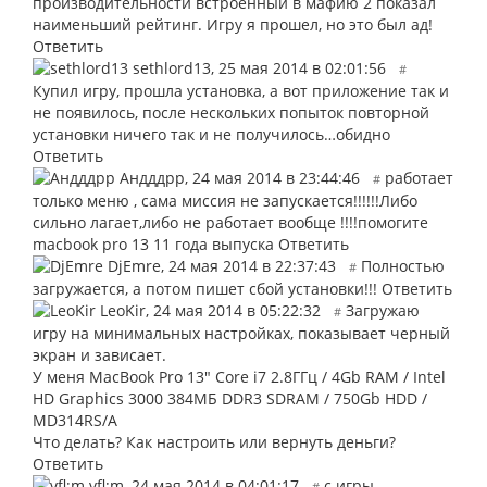
производительности встроенный в мафию 2 показал
наименьший рейтинг. Игру я прошел, но это был ад!
Ответить
sethlord13
,
25 мая 2014 в 02:01:56
#
Купил игру, прошла установка, а вот приложение так и
не появилось, после нескольких попыток повторной
установки ничего так и не получилось…обидно
Ответить
Андддрр
,
24 мая 2014 в 23:44:46
работает
#
только меню , сама миссия не запускается!!!!!!Либо
сильно лагает,либо не работает вообще !!!!помогите
macbook pro 13 11 года выпуска
Ответить
DjEmre
,
24 мая 2014 в 22:37:43
Полностью
#
загружается, а потом пишет сбой установки!!!
Ответить
LeoKir
,
24 мая 2014 в 05:22:32
Загружаю
#
игру на минимальных настройках, показывает черный
экран и зависает.
У меня MacBook Pro 13" Core i7 2.8ГГц / 4Gb RAM / Intel
HD Graphics 3000 384МБ DDR3 SDRAM / 750Gb HDD /
MD314RS/A
Что делать? Как настроить или вернуть деньги?
Ответить
vfl;m
,
24 мая 2014 в 04:01:17
с игры
#