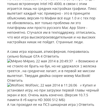
только встроенную Intel HD 4000, в связи с этим
играется лишь на средних настройках графики. Плюс
вылетает каждый час примерно - это в принципе
объяснимо, версия-то Мафии всё еще 1.0 и с тех пор
не обновлялась, вот только проблема ли это
платформы или просто русского Mac App Store -
непонятно. Стучался им в техподдержку, отписались,
что мол игра высокопроизводительная и на высоких
настройках никак не пойдет. Странные люди.
А сама игра хорошая, атмосферная, понравилась
сильно больше GTA 4
Ответить
М4рио
,
22 мая 2014 в 20:49:37
Возможно и
#
не стоило ее брать на бук, но не удержался :) железка
греется , на среднечке лагает, и в первой же миссии
вылетеат. Твердая двойка скорее моему MacBook!
Ответить
Wolfovic
,
22 мая 2014 в 11:26:06
Купил и
#
установил игру, но при загрузки первой главы черный
экран и все. Очень жаль конечно. (Версия 10.7.5
памяти 8 гб карта HD 3000 512 МБ)
А так проходил ее на ПС3 шикарная игра )
Ответить