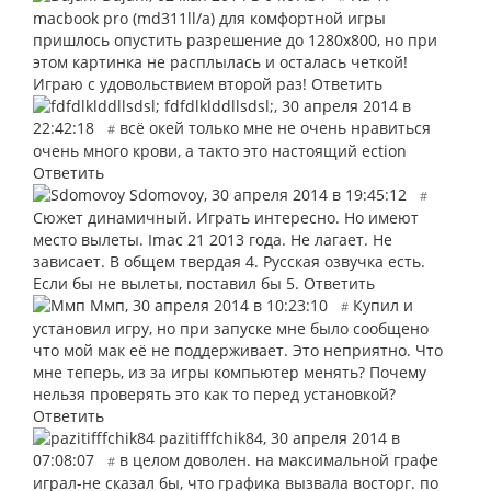
macbook pro (md311ll/a) для комфортной игры
пришлось опустить разрешение до 1280х800, но при
этом картинка не расплылась и осталась четкой!
Играю с удовольствием второй раз!
Ответить
fdfdlklddllsdsl;
,
30 апреля 2014 в
22:42:18
всё окей только мне не очень нравиться
#
очень много крови, а такто это настоящий ection
Ответить
Sdomovoy
,
30 апреля 2014 в 19:45:12
#
Сюжет динамичный. Играть интересно. Но имеют
место вылеты. Imac 21 2013 года. Не лагает. Не
зависает. В общем твердая 4. Русская озвучка есть.
Если бы не вылеты, поставил бы 5.
Ответить
Ммп
,
30 апреля 2014 в 10:23:10
Купил и
#
установил игру, но при запуске мне было сообщено
что мой мак её не поддерживает. Это неприятно. Что
мне теперь, из за игры компьютер менять? Почему
нельзя проверять это как то перед установкой?
Ответить
pazitifffchik84
,
30 апреля 2014 в
07:08:07
в целом доволен. на максимальной графе
#
играл-не сказал бы, что графика вызвала восторг. по