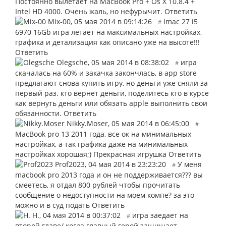
Постоянно вылетает на MacBook Pro + Os X 10.8.4 +
Intel HD 4000. Очень жаль, но нефурычит.
Ответить
Mix-00
,
05 мая 2014 в 09:14:26
Imac 27 i5
#
6970 16Gb игра летает на максимальных настройках,
графика и детализация как описано уже на высоте!!!
Ответить
Olegsche
,
05 мая 2014 в 08:38:02
игра
#
скачалась на 60% и закачка закончлась, в app store
предлагают снова купить игру, но деньги уже сняли за
первый раз. кто вернет деньги, поделитесь кто в курсе
как вернуть деньги или обязать apple выполнить свои
обязанности.
Ответить
Nikky.Moser
,
05 мая 2014 в 06:45:00
#
MacBook pro 13 2011 года, все ок на минимальных
настройках, а так графика даже на минимальных
настройках хорошая;) Прекрасная игрушка
Ответить
Prof2023
,
04 мая 2014 в 23:23:20
У меня
#
macbook pro 2013 года и он не поддерживается??? вы
смеетесь, я отдал 800 рублей чтобы прочитать
сообщение о недоступности на моем компе? за это
можно и в суд подать
Ответить
Н.
,
04 мая 2014 в 00:37:02
игра заедает на
#
второй главе/ когда главный герой защищает