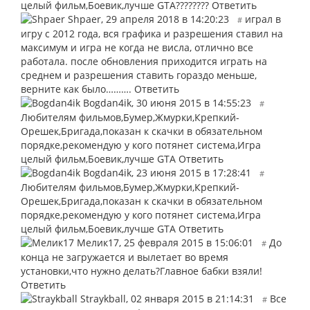
целый фильм,Боевик,лучше GTA????????
Ответить
Shpaer
,
29 апреля 2018 в 14:20:23
играл в
#
игру с 2012 года, вся графика и разрешения ставил на
максимум и игра не когда не висла, отлично все
работала. после обновления приходится играть на
среднем и разрешения ставить гораздо меньше,
верните как было……….
Ответить
Bogdan4ik
,
30 июня 2015 в 14:55:23
#
Любителям фильмов,Бумер,Жмурки,Крепкий-
Орешек,Бригада,показан к скачки в обязательном
порядке,рекомендую у кого потянет система,Игра
целый фильм,Боевик,лучше GTA
Ответить
Bogdan4ik
,
23 июня 2015 в 17:28:41
#
Любителям фильмов,Бумер,Жмурки,Крепкий-
Орешек,Бригада,показан к скачки в обязательном
порядке,рекомендую у кого потянет система,Игра
целый фильм,Боевик,лучше GTA
Ответить
Мелик17
,
25 февраля 2015 в 15:06:01
До
#
конца не загружается и вылетает во время
установки,что нужно делать?Главное бабки взяли!
Ответить
Straykball
,
02 января 2015 в 21:14:31
Все
#