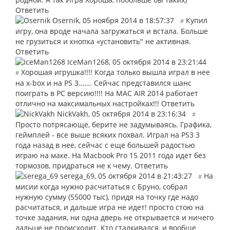
Ответить
Osernik
,
05 ноября 2014 в 18:57:37
Купил
#
игру, она вроде начала загружаться и встала. Больше
не грузиться и кнопка «установить" не активная.
Ответить
IceMan1268
,
05 октября 2014 в 23:21:44
Хорошая игрушка!!!! Когда только вышла играл в нее
#
на x-box и на PS 3……. Сейчас представился шанс
поиграть в РС версию!!!! На MAC AIR 2014 работает
отлично на максимальных настройках!!!
Ответить
NickVakh
,
05 октября 2014 в 23:16:34
#
Просто потрясающе, берите не задумываясь. Графика,
геймплей - все выше всяких похвал. Играл на PS3 3
года назад в нее, сейчас с еще большей радостью
играю на маке. На Macbook Pro 15 2011 года идет без
тормозов, придраться не к чему.
Ответить
serega_69
,
05 октября 2014 в 21:43:27
На
#
мисии когда нужно расчитаться с Бруно, собрал
нужную сумму (55000 тыс), придя на точку где надо
расчитаться, и дальше игра не идет! просто стою на
точке задания, ни одна дверь не открывается и ничего
дальше не происходит. Кто сталкивался, и вообще