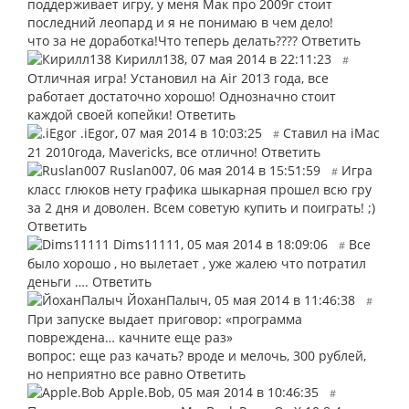
поддерживает игру, у меня Мак про 2009г стоит
последний леопард и я не понимаю в чем дело!
что за не доработка!Что теперь делать????
Ответить
Кирилл138
,
07 мая 2014 в 22:11:23
#
Отличная игра! Установил на Air 2013 года, все
работает достаточно хорошо! Однозначно стоит
каждой своей копейки!
Ответить
.iEgor
,
07 мая 2014 в 10:03:25
Ставил на iMac
#
21 2010года, Mavericks, все отлично!
Ответить
Ruslan007
,
06 мая 2014 в 15:51:59
Игра
#
класс глюков нету графика шыкарная прошел всю гру
за 2 дня и доволен. Всем советую купить и поиграть! ;)
Ответить
Dims11111
,
05 мая 2014 в 18:09:06
Все
#
было хорошо , но вылетает , уже жалею что потратил
деньги ….
Ответить
ЙоханПалыч
,
05 мая 2014 в 11:46:38
#
При запуске выдает приговор: «программа
повреждена… качните еще раз»
вопрос: еще раз качать? вроде и мелочь, 300 рублей,
но неприятно все равно
Ответить
Apple.Bob
,
05 мая 2014 в 10:46:35
#