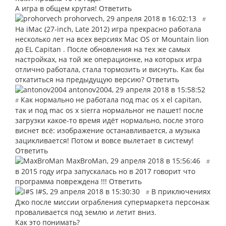
А игра в общем крутая!
Ответить
prohorvech
,
29 апреля 2018 в 16:02:13
#
На iMac (27-inch, Late 2012) игра прекрасно работала
несколько лет на всех версиях Mac OS от Mountain lion
до EL Capitan . После обновления на тех же самых
настройках, на той же операционке, на которых игра
отлично работала, стала тормозить и виснуть. Как бы
откатиться на предыдущую версию?
Ответить
antonov2004
,
29 апреля 2018 в 15:58:52
Как нормально не работала под mac os x el capitan,
#
так и под mac os x sierra нормальног не пашет! после
загрузки какое-то время идёт нормально, после этого
виснет всё: изображение останавливается, а музыка
зацикливается! Потом и вовсе вылетает в систему!
Ответить
MaxBroMan
,
29 апреля 2018 в 15:56:46
#
в 2015 году игра запускалась но в 2017 говорит что
программа повреждена !!!
Ответить
I#S
,
29 апреля 2018 в 15:30:30
В приключениях
#
Джо после миссии ограбления супермаркета персонаж
проваливается под землю и летит вниз.
Как это понимать?