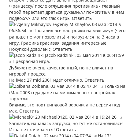
Францеску/ после оглушения противника - главный
герой перестает драться руками//// помогите/// в чем
подвох?/// или это глюк игры
Ответить
Evgeniy Mikhaylov
,
03 мая 2014 в
06:56:54
Поставил все настройки на максимум (чего
#
раньше не мог позволить) и погрузился на 3 часа в
игру. Графика красивая, задания интересные.
Покупкой доволен :)
Ответить
Jacob Radzinki
,
03 мая 2014 в 06:41:59
Прекрасная игра.
#
Дубляж не очень качественный, но не влияет на
игровой процесс.
На iMac 27 mid 2001 идет отлично.
Ответить
Zoibana
,
03 мая 2014 в 05:47:04
Только на
#
iMac 2008 года даже на минимальных настройках
тормозит.
Видимо, это порт виндовой версии, а не версия под
мак.
Ответить
Michael0120
,
02 мая 2014 в 19:24:20
#
Заплатил, началась загрузка, но тут же остановилась!
Игра не скачивается!
Ответить
Dajahl
,
02 мая 2014 в 04:07:34
На 17"
#