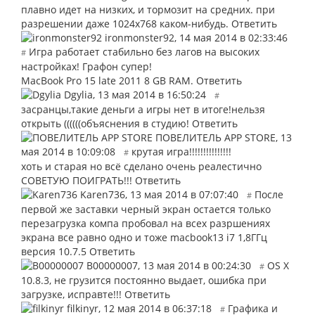
плавно идет на низких, и тормозит на средних. при
разрешении даже 1024х768 каком-нибудь.
Ответить
ironmonster92
,
14 мая 2014 в 02:33:46
Игра работает стабильно без лагов на высоких
#
настройках! Графон супер!
MacBook Pro 15 late 2011 8 GB RAM.
Ответить
Dgylia
,
13 мая 2014 в 16:50:24
#
засранцы,такие деньги а игры нет в итоге!нельзя
открыть ((((((объяснения в студию!
Ответить
ПОВЕЛИТЕЛЬ APP STORE
,
13
мая 2014 в 10:09:08
крутая игра!!!!!!!!!!!!!!!
#
хоть и старая но всё сделано очень реалестично
СОВЕТУЮ ПОИГРАТЬ!!!
Ответить
Karen736
,
13 мая 2014 в 07:07:40
После
#
первой же заставки черный экран остается только
перезагрузка компа пробовал на всех разршениях
экрана все равно одно и тоже macbook13 i7 1,8ГГц
версия 10.7.5
Ответить
В00000007
,
13 мая 2014 в 00:24:30
OS X
#
10.8.3, не грузится постоянно выдает, ошибка при
загрузке, исправте!!!
Ответить
filkinyr
,
12 мая 2014 в 06:37:18
Графика и
#