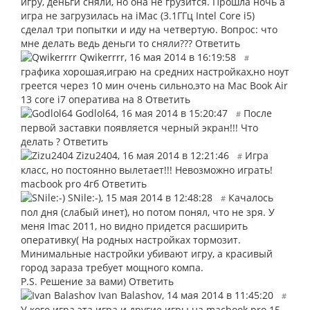
игру, деньги сняли, но она не грузится. Прошла ночь а
игра не загрузилась на iMac (3.1ГГц Intel Core i5)
сделал три попытки и иду на четвертую. Вопрос: что
мне делать ведь деньги то сняли???
Ответить
Qwikerrrr
,
16 мая 2014 в 16:19:58
#
графика хорошая,играю на средних настройках,но ноут
греется через 10 мин очень сильно,это на Mac Book Air
13 core i7 оператива на 8
Ответить
Godlol64
,
16 мая 2014 в 15:20:47
После
#
первой заставки появляется черный экран!!! Что
делать ?
Ответить
Zizu2404
,
16 мая 2014 в 12:21:46
Игра
#
класс, но постоянно вылетает!!! Невозможно играть!
macbook pro 4гб
Ответить
SNile:-)
,
15 мая 2014 в 12:48:28
Качалось
#
пол дня (слабый инет), но потом понял, что не зря. У
меня Imac 2011, но видно придется расширить
оперативку( На родных настройках тормозит.
Минимальные настройки убивают игру, а красивый
город зараза требует мощного компа.
P.S. Решение за вами)
Ответить
Ivan Balashov
,
14 мая 2014 в 11:45:20
#
У кого игра эта игра и другие игры на macbook pro 15