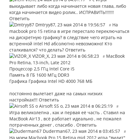
выкидывает либо когда начинается новая глава, либо
когда начинается видео ролик.. ИСПРАВИТЬ!!!!!!!
Ответить
Dmtryy87
,
23 мая 2014 в 19:56:57
На
#
macbook pro 15 retina в игре перестало переключаться
на дискретную графику? в следствие чего играть на
встренной intel Hd абсолютно невозможно! Кто
сталкивался? что делать?
Ответить
VIZOR_X
,
23 мая 2014 в 06:58:23
MacBook
#
Pro Retina, 13-inch, Late 2012
Процессор 2,5 ГГц Intel Core i5
Память 8 ГБ 1600 МГц DDR3
Графика Графика Intel HD 4000 768 МБ
постоянно вылетает даже на самых низких
настройках!!!
Ответить
Airsoft SS o
,
23 мая 2014 в 06:25:19
#
Игра великолепна , как и первая её часть . Ставил на
MacBook Air13 , всё работает идеально , не пожалел
потраченных денег , спасибо .
Ответить
Duderman67
,
23 мая 2014 в 03:45:57
#
На моем Macbook Pro 15 Retina mid 2012 игра "видит"