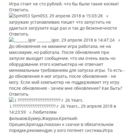
Игра стоит не сто рублей, что бы были такие косяки!
Ответить
Spm053
,
29 апреля 2018 в 15:03:28
#
загружаю устанавливаю пишет что запустить не
удаеться загрузите еще раз и так до безконечности
Ответить
________Igor
,
29 апреля 2018 в 14:47:24
#
До обновления на макмини игра работала, не на
максимуме, но работала. После обновления при
запуске выходит сообщение, что им очень жаль но
оборудование этого компьютера не отвечает
минимальным требованиям для запуска игры. То есть -
до обновления я мог играть, после обновления - не
могу. Если мой компьютер не поддерживает эту игру
после обновления - зачем мне обновление? Как быть?
Ответить
⤹????????????????????????⤴︎ 26 Years.
,
29 апреля 2018 в
14:23:59
Любителям
#
фильмов,Бумер,Жмурки,Крепкий-
Орешек,Бригада,показан к скачки в обязательном
порядке,рекомендую у кого потянет система,Игра