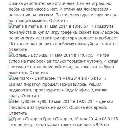
физика действительно отличные. Сам не играю, но
ребенка уже часов 5 нет. И отличная локализазия -
полностью на русском. По качеству одна из лучших на
настоящий момент.
Ответить
mafia II
,
11 мая 2014 в 18:46:57
Помогите
#
пожалуйста !!! Купил игру графика, сюжет все классное,
но во многих местах игра претормаживает и выбивает
! Кто знает как решить проблему пожалуйста скажите !
Ответить
Ьфлышь
,
11 мая 2014 в 11:07:55
игра
#
супер на mac book air только тормозит чуточку.И когда
заезжаете в тонель меняйте вид на колесо а то будет
вылетать.
Ответить
DelmaroFF
,
11 мая 2014 в 07:54:15
#
Скачал пиратку- прошел. Понравилось. Решил
поддержать производителя. Жду Мафию 3, куплю
сразу.
Ответить
Hellsy80
,
10 мая 2014 в 19:05:23
Деньги
#
списали, а загрузить не дают. Ошибка все время.
Ответить
ГришаТокарев
,
10 мая 2014 в 06:31:15
я не могу скачать… как только скачалось 9ГБ он
#