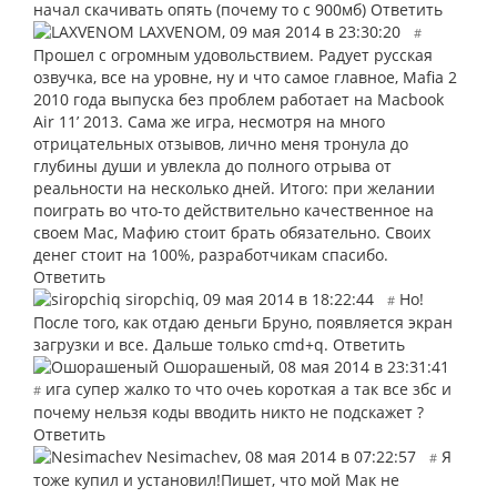
начал скачивать опять (почему то с 900мб)
Ответить
LAXVENOM
,
09 мая 2014 в 23:30:20
#
Прошел с огромным удовольствием. Радует русская
озвучка, все на уровне, ну и что самое главное, Mafia 2
2010 года выпуска без проблем работает на Macbook
Air 11’ 2013. Сама же игра, несмотря на много
отрицательных отзывов, лично меня тронула до
глубины души и увлекла до полного отрыва от
реальности на несколько дней. Итого: при желании
поиграть во что-то действительно качественное на
своем Mac, Мафию стоит брать обязательно. Своих
денег стоит на 100%, разработчикам спасибо.
Ответить
siropchiq
,
09 мая 2014 в 18:22:44
Но!
#
После того, как отдаю деньги Бруно, появляется экран
загрузки и все. Дальше только cmd+q.
Ответить
Ошорашеный
,
08 мая 2014 в 23:31:41
ига супер жалко то что очеь короткая а так все збс и
#
почему нельзя коды вводить никто не подскажет ?
Ответить
Nesimachev
,
08 мая 2014 в 07:22:57
Я
#
тоже купил и установил!Пишет, что мой Мак не