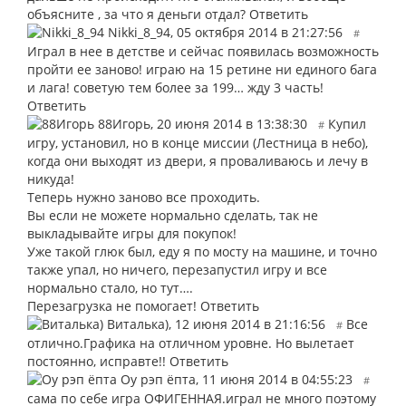
объясните , за что я деньги отдал?
Ответить
Nikki_8_94
,
05 октября 2014 в 21:27:56
#
Играл в нее в детстве и сейчас появилась возможность
пройти ее заново! играю на 15 ретине ни единого бага
и лага! советую тем более за 199… жду 3 часть!
Ответить
88Игорь
,
20 июня 2014 в 13:38:30
Купил
#
игру, установил, но в конце миссии (Лестница в небо),
когда они выходят из двери, я проваливаюсь и лечу в
никуда!
Теперь нужно заново все проходить.
Вы если не можете нормально сделать, так не
выкладывайте игры для покупок!
Уже такой глюк был, еду я по мосту на машине, и точно
также упал, но ничего, перезапустил игру и все
нормально стало, но тут….
Перезагрузка не помогает!
Ответить
Виталька)
,
12 июня 2014 в 21:16:56
Все
#
отлично.Графика на отличном уровне. Но вылетает
постоянно, исправте!!
Ответить
Оу рэп ёпта
,
11 июня 2014 в 04:55:23
#
сама по себе игра ОФИГЕННАЯ.играл не много поэтому