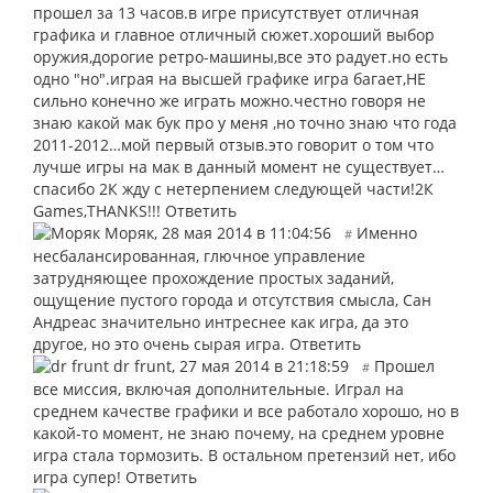
прошел за 13 часов.в игре присутствует отличная
графика и главное отличный сюжет.хороший выбор
оружия,дорогие ретро-машины,все это радует.но есть
одно "но".играя на высшей графике игра багает,НЕ
сильно конечно же играть можно.честно говоря не
знаю какой мак бук про у меня ,но точно знаю что года
2011-2012…мой первый отзыв.это говорит о том что
лучше игры на мак в данный момент не существует…
спасибо 2К жду с нетерпением следующей части!2К
Games,THANKS!!!
Ответить
Моряк
,
28 мая 2014 в 11:04:56
Именно
#
несбалансированная, глючное управление
затрудняющее прохождение простых заданий,
ощущение пустого города и отсутствия смысла, Сан
Андреас значительно интреснее как игра, да это
другое, но это очень сырая игра.
Ответить
dr frunt
,
27 мая 2014 в 21:18:59
Прошел
#
все миссия, включая дополнительные. Играл на
среднем качестве графики и все работало хорошо, но в
какой-то момент, не знаю почему, на среднем уровне
игра стала тормозить. В остальном претензий нет, ибо
игра супер!
Ответить