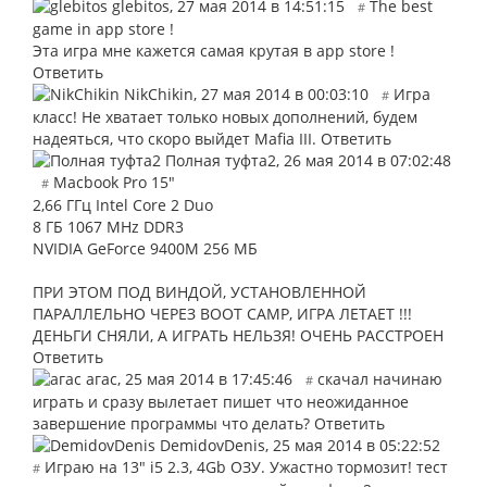
glebitos
,
27 мая 2014 в 14:51:15
The best
#
game in app store !
Эта игра мне кажется самая крутая в app store !
Ответить
NikChikin
,
27 мая 2014 в 00:03:10
Игра
#
класс! Не хватает только новых дополнений, будем
надеяться, что скоро выйдет Mafia III.
Ответить
Полная туфта2
,
26 мая 2014 в 07:02:48
Macbook Pro 15"
#
2,66 ГГц Intel Core 2 Duo
8 ГБ 1067 MHz DDR3
NVIDIA GeForce 9400M 256 МБ
ПРИ ЭТОМ ПОД ВИНДОЙ, УСТАНОВЛЕННОЙ
ПАРАЛЛЕЛЬНО ЧЕРЕЗ BOOT CAMP, ИГРА ЛЕТАЕТ !!!
ДЕНЬГИ СНЯЛИ, А ИГРАТЬ НЕЛЬЗЯ! ОЧЕНЬ РАССТРОЕН
Ответить
агас
,
25 мая 2014 в 17:45:46
скачал начинаю
#
играть и сразу вылетает пишет что неожиданное
завершение программы что делать?
Ответить
DemidovDenis
,
25 мая 2014 в 05:22:52
Играю на 13" i5 2.3, 4Gb ОЗУ. Ужастно тормозит! тест
#