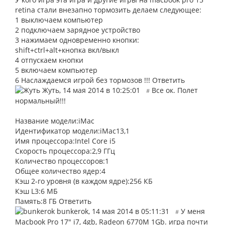
retina стали внезапно тормозить делаем следующее:
1 выключаем компьютер
2 подключаем зарядное устройство
3 нажимаем одновременно кнопки:
shift+ctrl+alt+кнопка вкл/выкл
4 отпускаем кнопки
5 включаем компьютер
6 Наслаждаемся игрой без тормозов !!!
Ответить
Жуть
,
14 мая 2014 в 10:25:01
Все ок. Полет
#
нормальный!!!
Название модели:iMac
Идентификатор модели:iMac13,1
Имя процессора:Intel Core i5
Скорость процессора:2,9 ГГц
Количество процессоров:1
Общее количество ядер:4
Кэш 2-го уровня (в каждом ядре):256 КБ
Кэш L3:6 МБ
Память:8 ГБ
Ответить
bunkerok
,
14 мая 2014 в 05:11:31
У меня
#
Macbook Pro 17" i7, 4gb, Radeon 6770M 1Gb. игра почти