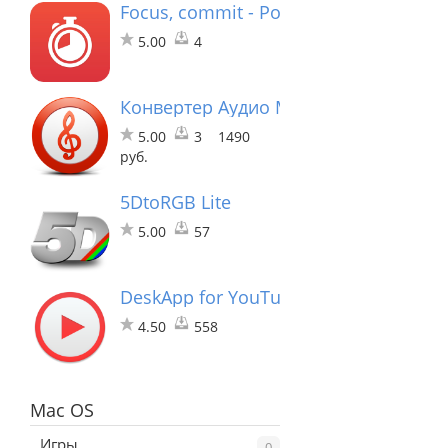
Focus, commit - Pomodoro Timer
5.00
4
Конвертер Аудио Movavi
5.00
3
1490
руб.
5DtoRGB Lite
5.00
57
DeskApp for YouTube
4.50
558
Mac OS
Игры
0