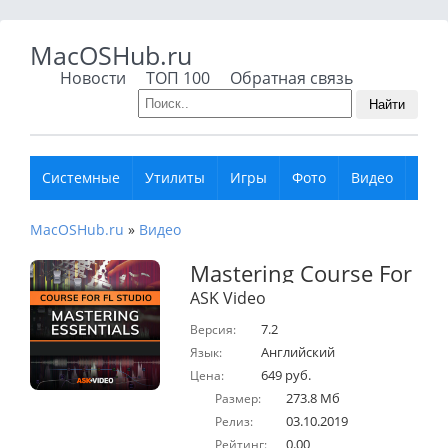
MacOSHub.ru
Новости
ТОП 100
Обратная связь
Найти
Системные
Утилиты
Игры
Фото
Видео
Муз
MacOSHub.ru
»
Видео
Mastering Course For FL 
ASK Video
7.2
Версия:
Английский
Язык:
649 руб.
Цена:
273.8 Мб
Размер:
03.10.2019
Релиз:
0.00
Рейтинг: