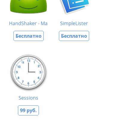
HandShaker - Manage Your Android Phones at Ease
SimpleLister
Бесплатно
Бесплатно
Sessions
99 руб.