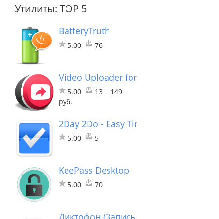
Утилиты: TOP 5
BatteryTruth
5.00
76
Video Uploader for YouTube
5.00
13
149
руб.
2Day 2Do - Easy Timetable Planner
5.00
5
KeePass Desktop
5.00
70
Диктофон (Запись голоса)