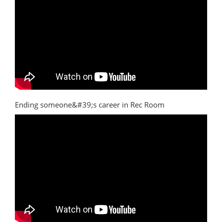
Ending someone&#39;s career in Rec Room