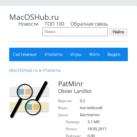
MacOSHub.ru
Новости
ТОП 100
Обратная связь
Найти
Системные
Утилиты
Игры
Фото
Видео
Муз
MacOSHub.ru
»
Утилиты
PatMinr
Olivier Lartillot
0.2
Версия:
Английский
Язык:
Бесплатно
Цена:
3.1 Мб
Размер:
18.05.2017
Релиз:
0.00
Рейтинг: