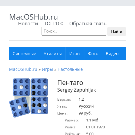
MacOSHub.ru
Новости
ТОП 100
Обратная связь
Найти
Системные
Утилиты
Игры
Фото
Видео
Муз
MacOSHub.ru
»
Игры
»
Настольные
Пентаго
Sergey Zapuhljak
1.2
Версия:
Русский
Язык:
99 руб.
Цена:
1.1 Мб
Размер:
01.01.1970
Релиз:
5.00
Рейтинг: