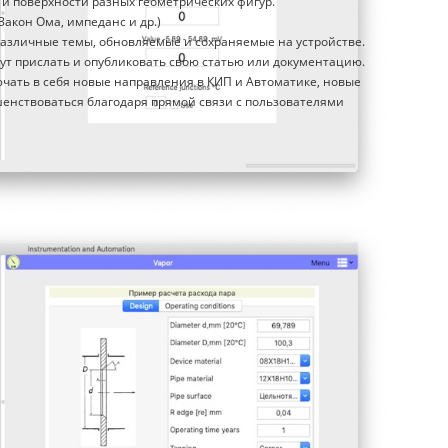
 и поверхности разных геометрических фигур.
Закон Ома, импеданс и др.)
азличные темы, обновляемые и сохраняемые на устройстве.
т прислать и опубликовать свою статью или документацию.
ючать в себя новые направления в КИП и Автоматике, новые
шенствоваться благодаря прямой связи с пользователями