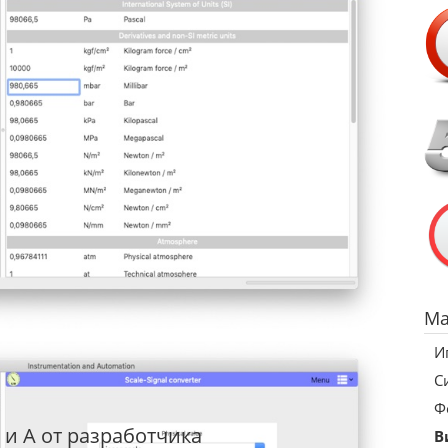
Ma
И
С
Ф
и А от разработчика
В