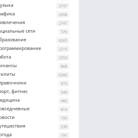
узыка
2747
рафика
2458
азвлечения
2747
оциальные сети
576
бразование
4265
рограммирование
2215
абота
2353
инансы
868
тилиты
6260
правочники
973
порт, фитнес
549
едицина
466
овседневные
814
овости
193
утешествия
239
огода
191