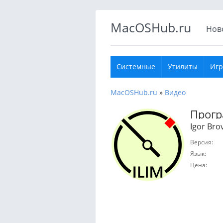
MacOSHub.ru
Нов
Системные
Утилиты
Иг
MacOSHub.ru
»
Видео
Прогр
Igor Bro
Версия:
Язык:
Цена: