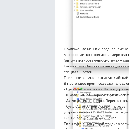
Приложение КИП и А предназначено 
метрологии, контрольно-измерительн
(автоматизированных системах упра
Также может быть полезен студентам
специальностей.
Поддерживаемые языки: Английский, 
В настоящее время содержит следую
- Единицы измерения. Перевод разли
- Шкала-Сигнал. Пересчет физически
- Датчики температуры. Пересчет тем
- Сужающие устройства для измерен
устройстве в зависимости от расход
ГОСТ 8.586.1-5-2005 и ISO-5167.
Типы сужающих устройств: диафрагма