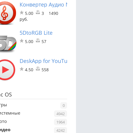
Конвертер Аудио Movavi
5.00
3
1490
руб.
5DtoRGB Lite
5.00
57
DeskApp for YouTube
4.50
558
c OS
гры
0
истемные
4942
ото
1964
идео
4242