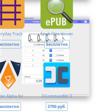
eryday Track
Epub Files Viewer
есплатно
Бесплатно
tor Alpha for Chrome
DCommander 3
есплатно
3790 руб.