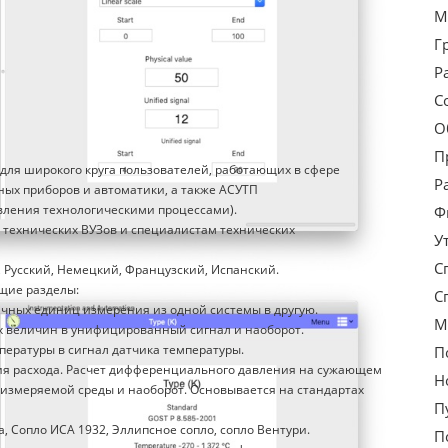
М
Г
Р
С
О
П
для широкого круга пользователей, работающих в сфере
Р
ых приборов и автоматики, а также АСУТП
вления технологическими процессами).
Ф
 технических ВУЗов и специалистам технических
У
С
Русский, Немецкий, Французский, Испанский.
щие разделы:
С
чных единиц измерения из одной системы в другую.
М
х величин в унифицированный сигнал и наоборот.
пературы в сигнал датчика температуры.
П
ия расхода. Расчет дифференциального давления на сужающем
Н
а измеряемой среды и наоборот. Основывается на стандартах
П
, Сопло ИСА 1932, Эллипсное сопло, сопло Вентури.
П