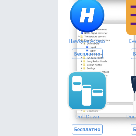
Hawkeye Access
Ev
Бесплатно
Б
Drill Down
Doc
Бесплатно
Б