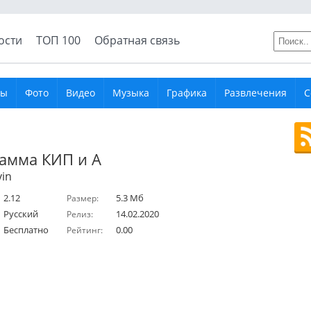
ости
ТОП 100
Обратная связь
ры
Фото
Видео
Музыка
Графика
Развлечения
С
амма КИП и А
vin
2.12
5.3 Мб
Размер:
Русский
14.02.2020
Релиз:
Бесплатно
0.00
Рейтинг: