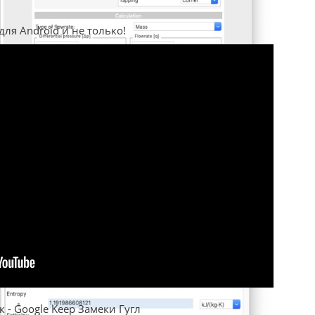
для Android и не только!
 - Google Keep Замеки Гугл