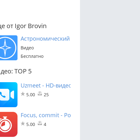
е от Igor Brovin
Астрономический Альманах
Видео
Бесплатно
део: TOP 5
Uzmeet - HD-видео встреча
5.00
25
Focus, commit - Pomodoro Timer
5.00
4