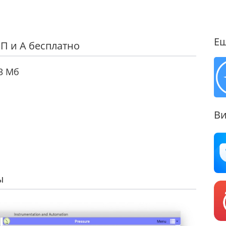
Ещ
П и А бесплатно
3 Мб
Ви
ы