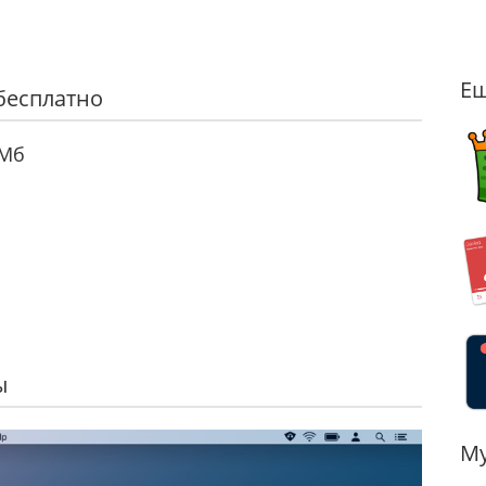
Ещ
 бесплатно
Мб
ы
Му