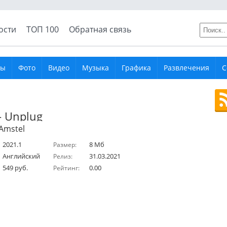
ости
ТОП 100
Обратная связь
ры
Фото
Видео
Музыка
Графика
Развлечения
С
- Unplug
Amstel
2021.1
8 Мб
Размер:
Английский
31.03.2021
Релиз:
549 руб.
0.00
Рейтинг: