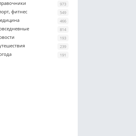
правочники
973
порт, фитнес
549
едицина
466
овседневные
814
овости
193
утешествия
239
огода
191