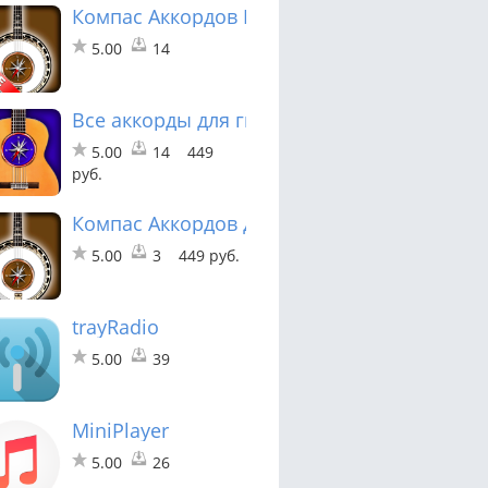
Компас Аккордов Банджо лайт
5.00
14
Все аккорды для гитары
5.00
14
449
руб.
Компас Аккордов для Банджо
5.00
3
449 руб.
trayRadio
5.00
39
MiniPlayer
5.00
26