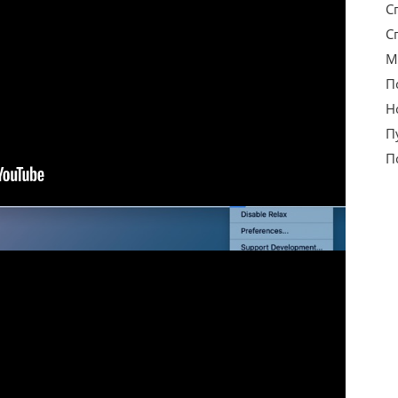
С
С
М
П
Н
П
П