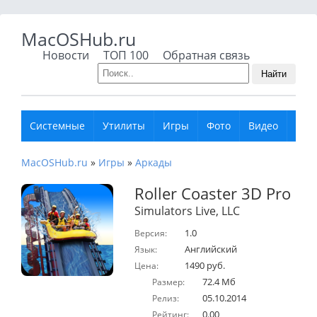
MacOSHub.ru
Новости
ТОП 100
Обратная связь
Найти
Системные
Утилиты
Игры
Фото
Видео
Муз
MacOSHub.ru
»
Игры
»
Аркады
Roller Coaster 3D Pro
Simulators Live, LLC
1.0
Версия:
Английский
Язык:
1490 руб.
Цена:
72.4 Мб
Размер:
05.10.2014
Релиз:
0.00
Рейтинг: