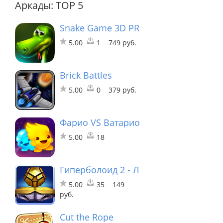
Аркады: TOP 5
Snake Game 3D PRO
5.00
1
749 руб.
Brick Battles
5.00
0
379 руб.
Фарио VS Ватарио
5.00
18
Гиперболоид 2 - Лабиринт Времени (F
5.00
35
149
руб.
Cut the Rope