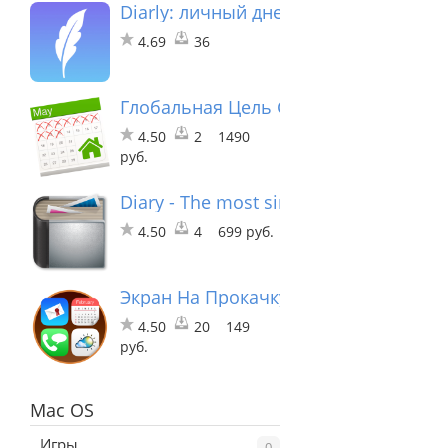
Diarly: личный дневник
4.69
36
Глобальная Цель GOLD
4.50
2
1490
руб.
Diary - The most simple and elegant wa
4.50
4
699 руб.
Экран На Прокачку - Обои и Фоны R
4.50
20
149
руб.
Mac OS
Игры
0