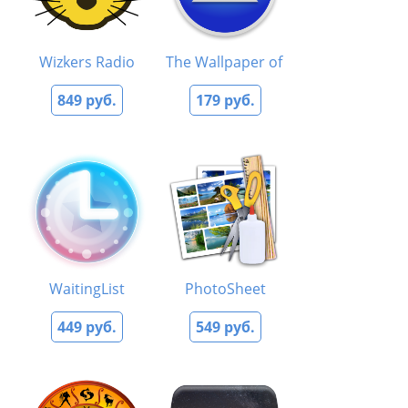
Wizkers Radio
The Wallpaper of the Day
849 руб.
179 руб.
WaitingList
PhotoSheet
449 руб.
549 руб.