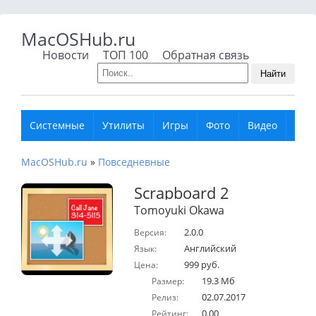
MacOSHub.ru
Новости
ТОП 100
Обратная связь
Найти
Системные
Утилиты
Игры
Фото
Видео
Муз
MacOSHub.ru
»
Повседневные
Scrapboard 2
Tomoyuki Okawa
2.0.0
Версия:
Английский
Язык:
999 руб.
Цена:
19.3 Мб
Размер:
02.07.2017
Релиз:
0.00
Рейтинг: