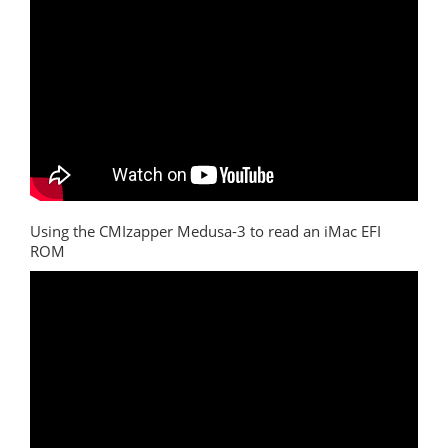
Using the CMIzapper Medusa-3 to read an iMac EFI
ROM