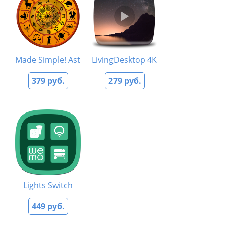
Made Simple! Astrology
LivingDesktop 4K - Live Videos for 
379 руб.
279 руб.
Lights Switch
449 руб.