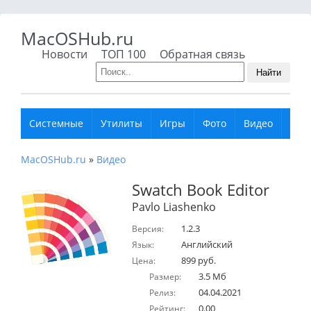
MacOSHub.ru
Новости
ТОП 100
Обратная связь
Найти
Системные
Утилиты
Игры
Фото
Видео
Муз
MacOSHub.ru
»
Видео
Swatch Book Editor
Pavlo Liashenko
1.2.3
Версия:
Английский
Язык:
899 руб.
Цена:
3.5 Мб
Размер:
04.04.2021
Релиз:
0.00
Рейтинг: