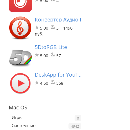
5.00
4
Конвертер Аудио Movavi
5.00
3
1490
руб.
5DtoRGB Lite
5.00
57
DeskApp for YouTube
4.50
558
Mac OS
Игры
0
Системные
4942