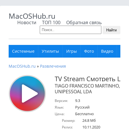
MacOSHub.ru
Новости
ТОП 100
Обратная связь
Найти
Системные
Утилиты
Игры
Фото
Видео
Муз
MacOSHub.ru
»
Развлечения
TV Stream Смотреть Liv
TIAGO FRANCISCO MARTINHO,
UNIPESSOAL LDA
9.3
Версия:
Русский
Язык:
Бесплатно
Цена:
24.8 Мб
Размер:
10.11.2020
Релиз: