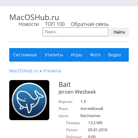
MacOSHub.ru
Новости
ТОП 100
Обратная связь
Найти
Системные
Утилиты
Игры
Фото
Видео
Муз
MacOSHub.ru
»
Утилиты
Bait
Jeroen Wesbeek
1.3
Версия:
Английский
Язык:
Бесплатно
Цена:
13.2 Мб
Размер:
05.01.2018
Релиз:
0.00
Рейтинг: