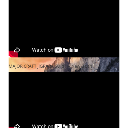
MAJOR CRAFT JIGPARA SURF! -- New Bait?!