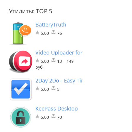
Утилиты: TOP 5
BatteryTruth
5.00
76
Video Uploader for YouTube
5.00
13
149
руб.
2Day 2Do - Easy Timetable Planner
5.00
5
KeePass Desktop
5.00
70