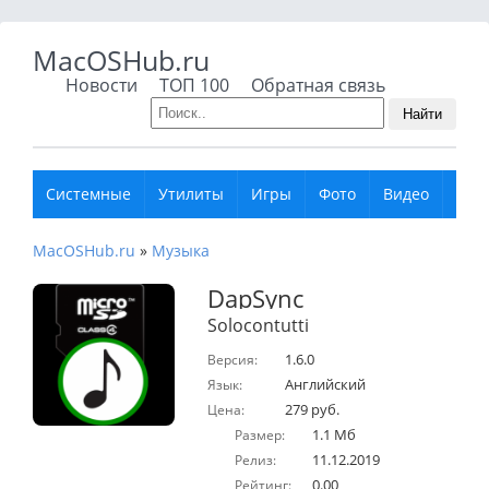
MacOSHub.ru
Новости
ТОП 100
Обратная связь
Найти
Системные
Утилиты
Игры
Фото
Видео
Муз
MacOSHub.ru
»
Музыка
DapSync
Solocontutti
1.6.0
Версия:
Английский
Язык:
279 руб.
Цена:
1.1 Мб
Размер:
11.12.2019
Релиз:
0.00
Рейтинг: