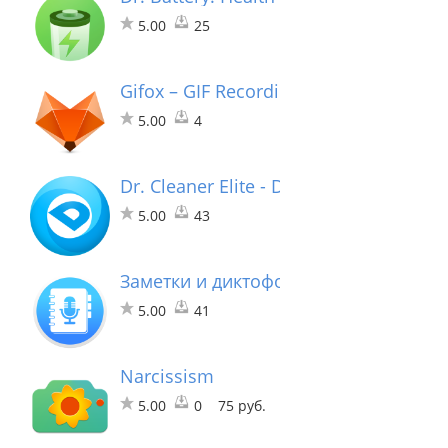
5.00
25
Gifox – GIF Recording & Shari…
5.00
4
Dr. Cleaner Elite - Disk, Memory, Syst
5.00
43
Заметки и диктофон - запись разгов
5.00
41
Narcissism
5.00
0
75 руб.