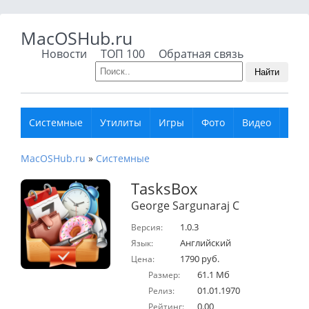
MacOSHub.ru
Новости
ТОП 100
Обратная связь
Найти
Системные
Утилиты
Игры
Фото
Видео
Муз
MacOSHub.ru
»
Системные
TasksBox
George Sargunaraj C
1.0.3
Версия:
Английский
Язык:
1790 руб.
Цена:
61.1 Мб
Размер:
01.01.1970
Релиз:
0.00
Рейтинг: