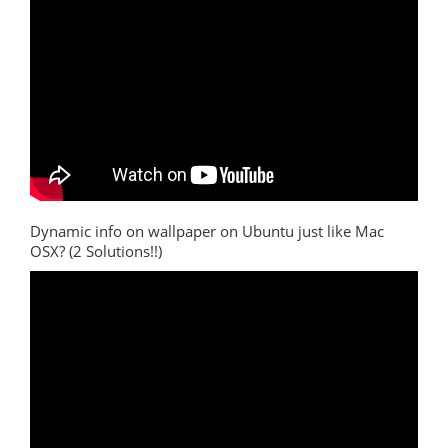
Dynamic info on wallpaper on Ubuntu just like Mac
OSX? (2 Solutions!!)