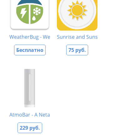
WeatherBug - Weather Forecasts and Alerts
Sunrise and Sunset Calculator
Бесплатно
75 руб.
AtmoBar - A Netatmo client
229 руб.