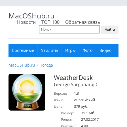
MacOSHub.ru
Новости
ТОП 100
Обратная связь
Найти
Системные
Утилиты
Игры
Фото
Видео
Муз
MacOSHub.ru
»
Погода
WeatherDesk
George Sargunaraj C
1.3
Версия:
Английский
Язык:
379 руб.
Цена:
31.1 Мб
Размер:
27.02.2017
Релиз:
4.00
Рейтинг: