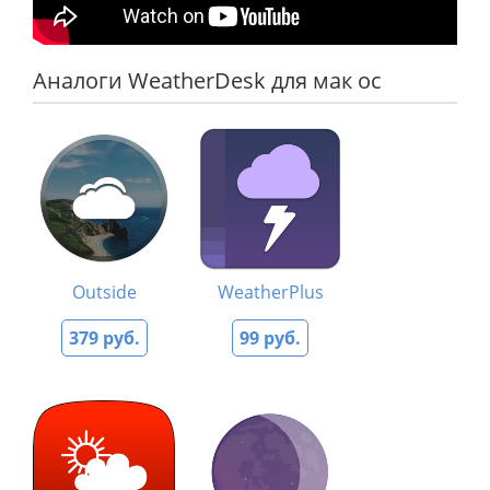
Аналоги WeatherDesk для мак ос
Outside
WeatherPlus
379 руб.
99 руб.