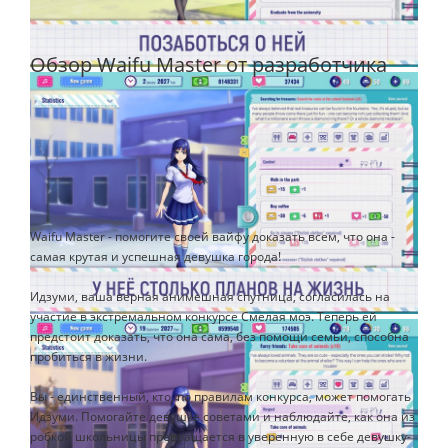
Обзор Waifu Master от разработчика
Waifu Master - помогите своей вайфу доказать всем, что она -
самая крутая и успешная девушка города!
Идзуми, ваша верная анимешная спутница, согласилась на
участие в экстремальном конкурсе Смелая моэ. Теперь ей
предстоит доказать, что она сама, без помощи семьи, способна
пробиться в жизни.
Вы - единственный, кто, по правилам конкурса, может помогать
Идзуми. Помогайте девушке советами и наблюдайте, как она из
робкой школьницы превращается в уверенную в себе девушку-