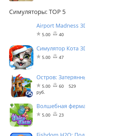
Симуляторы: TOP 5
Airport Madness 3D - Volume 2
5.00
40
Симулятор Кота 3D - Мои Домашние
5.00
47
Остров: Затерянные в океане 2® (По
5.00
60
529
руб.
Волшебная ферма
5.00
23
Fishdom H2O: Подводная Одиссея