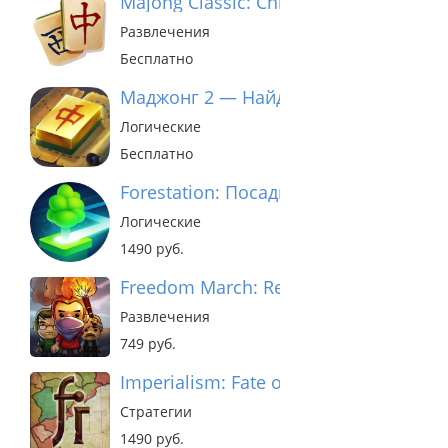
Majong Classic: Chinese Tiles
Развлечения
Бесплатно
Маджонг 2 — Найди пары
Логические
Бесплатно
Forestation: Посади Лес
Логические
1490 руб.
Freedom March: Rebel Leader
Развлечения
749 руб.
Imperialism: Fate of India
Стратегии
1490 руб.