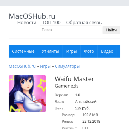
MacOSHub.ru
Новости
ТОП 100
Обратная связь
Найти
Системные
Утилиты
Игры
Фото
Видео
Муз
MacOSHub.ru
»
Игры
»
Симуляторы
Waifu Master
Gamenezis
1.0
Версия:
Английский
Язык:
529 руб.
Цена:
102.8 Мб
Размер:
22.12.2018
Релиз:
0.00
Рейтинг: