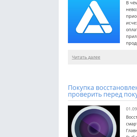
В чё
нево
прио
исче
опла
прил
прод
Читать далее
Покупка восстановлен
проверить перед пок
01.09
Восс
смар
Глав