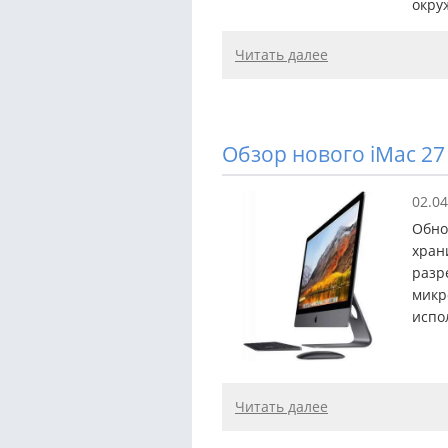
окру
Читать далее
Обзор нового iMac 2
02.04
Обно
хран
разр
микр
испо
Читать далее