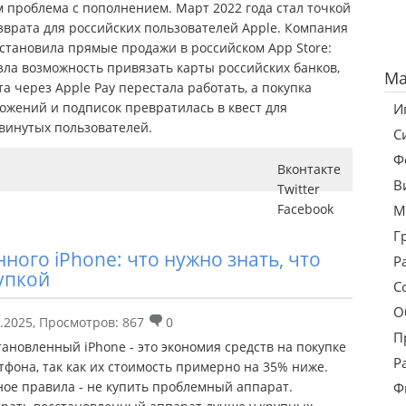
м проблема с пополнением. Март 2022 года стал точкой
зврата для российских пользователей Apple. Компания
становила прямые продажи в российском App Store:
зла возможность привязать карты российских банков,
Ma
та через Apple Pay перестала работать, а покупка
ожений и подписок превратилась в квест для
И
винутых пользователей.
С
Ф
Вконтакте
В
Twitter
Facebook
М
Г
ного iPhone: что нужно знать, что
Р
упкой
С
О
.2025
,
Просмотров: 867
0
П
тановленный iPhone - это экономия средств на покупке
Р
тфона, так как их стоимость примерно на 35% ниже.
ное правила - не купить проблемный аппарат.
Ф