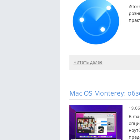
iSto
розн
прак
Читать далее
Mac OS Monterey: об
19.06
В ma
опци
ноут
пред