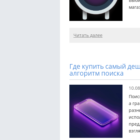
Выби
мага
Читать далее
Где купить самый де
алгоритм поиска
10.08
Поиск
а гр
разн
испо
пред
взгля