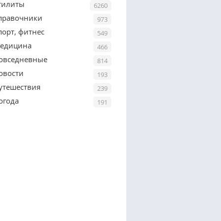
тилиты
6260
правочники
973
порт, фитнес
549
едицина
466
овседневные
814
овости
193
утешествия
239
огода
191