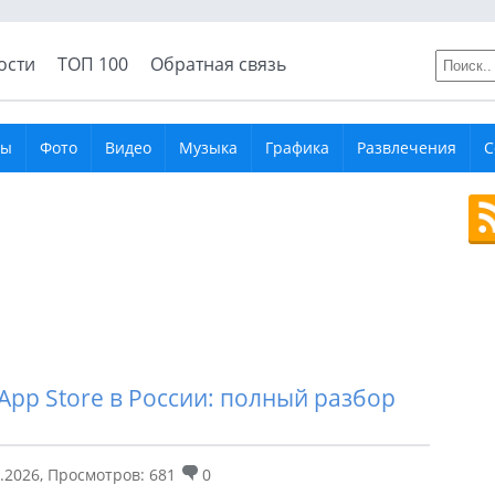
ости
ТОП 100
Обратная связь
ры
Фото
Видео
Музыка
Графика
Развлечения
С
pp Store в России: полный разбор
.2026
,
Просмотров: 681
0