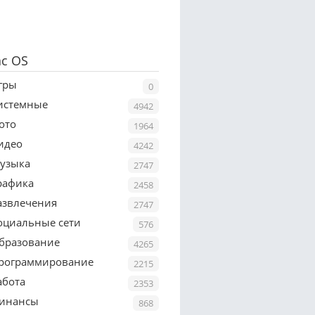
c OS
гры
0
истемные
4942
ото
1964
идео
4242
узыка
2747
рафика
2458
азвлечения
2747
оциальные сети
576
бразование
4265
рограммирование
2215
абота
2353
инансы
868