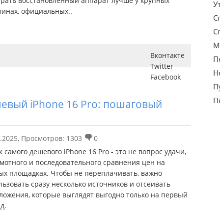
рать восстановленный аппарат лучше у крупных
У
зинах, официальных..
С
С
М
Вконтакте
П
Twitter
Н
Facebook
П
П
шевый iPhone 16 Pro: пошаговый
.2025
,
Просмотров: 1303
0
 самого дешевого iPhone 16 Pro - это не вопрос удачи,
амотного и последовательного сравнения цен на
ых площадках. Чтобы не переплачивать, важно
льзовать сразу несколько источников и отсеивать
ложения, которые выглядят выгодно только на первый
д.