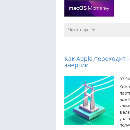
Читать далее
Как Apple переходит
энергии
03.04
Комп
парт
возо
коли
в эл
учас
полу