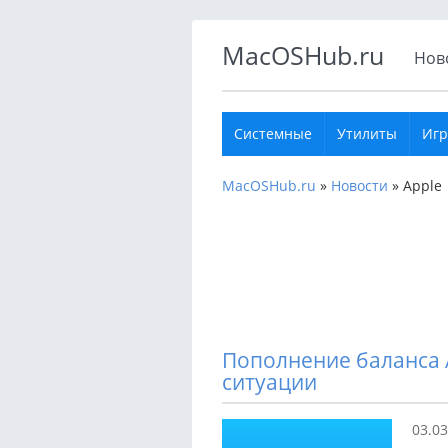
MacOSHub.ru
Нов
Системные
Утилиты
Иг
MacOSHub.ru
»
Новости
»
Apple
Пополнение баланса A
ситуации
03.03